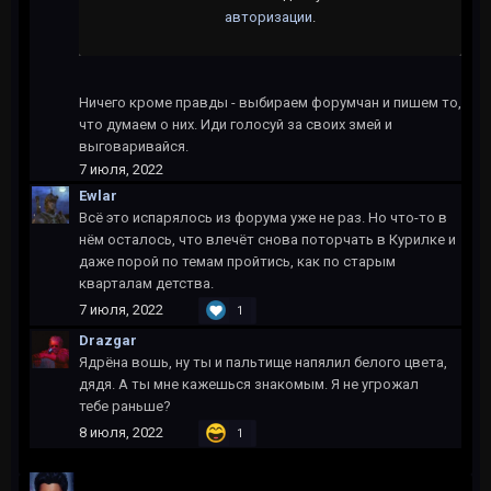
Ничего кроме правды - выбираем форумчан и пишем то,
что думаем о них. Иди голосуй за своих змей и
выговаривайся.
7 июля, 2022
Ewlar
Всё это испарялось из форума уже не раз. Но что-то в
нём осталось, что влечёт снова поторчать в Курилке и
даже порой по темам пройтись, как по старым
кварталам детства.
7 июля, 2022
1
Drazgar
Ядрёна вошь, ну ты и пальтище напялил белого цвета,
дядя. А ты мне кажешься знакомым. Я не угрожал
тебе раньше?
8 июля, 2022
1