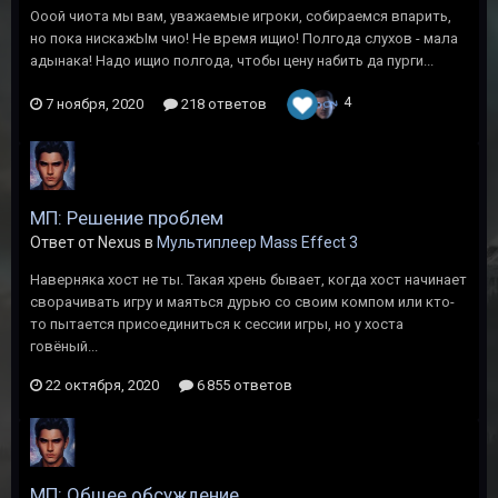
Ооой чиота мы вам, уважаемые игроки, собираемся впарить,
но пока нискажЫм чио! Не время ищио! Полгода слухов - мала
адынака! Надо ищио полгода, чтобы цену набить да пурги...
4
7 ноября, 2020
218 ответов
МП: Решение проблем
Ответ от Nexus в
Мультиплеер Mass Effect 3
Наверняка хост не ты. Такая хрень бывает, когда хост начинает
сворачивать игру и маяться дурью со своим компом или кто-
то пытается присоединиться к сессии игры, но у хоста
говёный...
22 октября, 2020
6 855 ответов
МП: Общее обсуждение