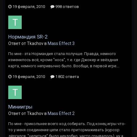
19 февраля, 2010
998 ответов
Нормандия SR-2
Ответ от Tkachov в
Mass Effect 3
По мне - эта Нормандия стала получше. Правда, немного
изменилось всё, кроме "носа", т.е. где Джокер и звёздная
карта, немного непривычно было. Вообще, в первой игре...
19 февраля, 2010
1 802 ответа
Миниигры
Ответ от Tkachov в
Mass Effect 2
По мне - прикольнее всего код собирать. Под конец игры что-
то у меня соединение цепи стало притормаживать (курсор
дёргался, "целиться" было неудобно, часто срывалось), ну а...