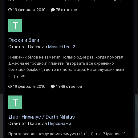
19 февраля, 2010
78 ответов
Глюки и баги
Ответ от Tkachov в
Mass Effect 2
Я никаких багов не заметил. Только один раз, когда помогал
Джек на её "родной" планете, "взорвать всё охрененно
большой бомбой", где-то вылетела игра. На следующий день
загрузил...
19 февраля, 2010
1 348 ответов
Дарт Нихилус / Darth Nihilus
Ответ от Tkachov в
Персонажи
Проголосовал везде по максимуму (+1,+1,-1), т.к. "Чудовище"