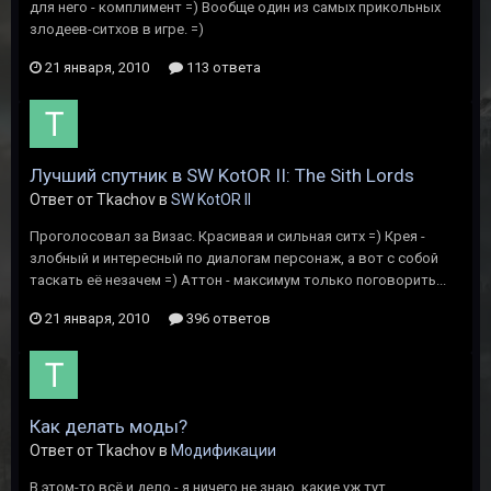
для него - комплимент =) Вообще один из самых прикольных
злодеев-ситхов в игре. =)
21 января, 2010
113 ответа
Лучший спутник в SW KotOR II: The Sith Lords
Ответ от Tkachov в
SW KotOR II
Проголосовал за Визас. Красивая и сильная ситх =) Крея -
злобный и интересный по диалогам персонаж, а вот с собой
таскать её незачем =) Аттон - максимум только поговорить...
21 января, 2010
396 ответов
Как делать моды?
Ответ от Tkachov в
Модификации
В этом-то всё и дело - я ничего не знаю, какие уж тут