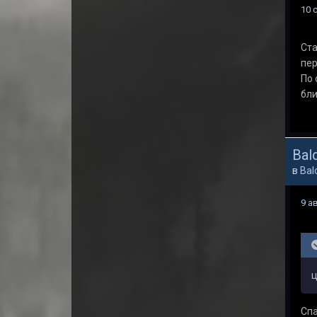
10 
Ста
пе
По 
бли
Bald
в
Bal
9 а
ц
Спа