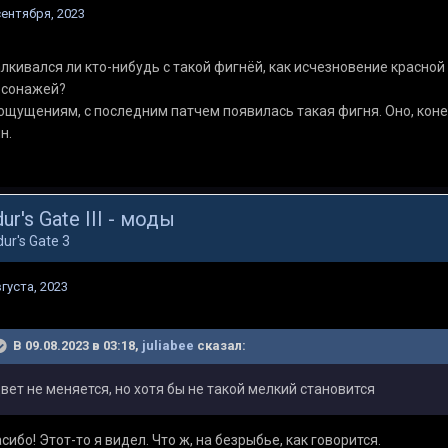
сентября, 2023
лкивался ли кто-нибудь с такой фигнёй, как исчезновение красной
рсонажей?
ощущениям, с последним патчем появилась такая фигня. Оно, конеч
н.
ur's Gate III - моды
dur's Gate 3
вгуста, 2023
В 09.08.2023 в 03:18,
juliabee
сказал:
вет не меняется, но хотя бы не такой мелкий становится
сибо! Этот-то я видел. Что ж, на безрыбье, как говорится.