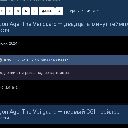
Страница 1 из 33
2
3
4
5
6
ДАЛЕЕ
gon Age: The Veilguard — двадцать минут геймп
ости
июня, 2024
В 19.06.2024 в 09:46,
nikakbe
сказал:
одгонки отыгрыша под сопартийцев
-о, да-а-а...
gon Age: The Veilguard — первый CGI-трейлер
ости