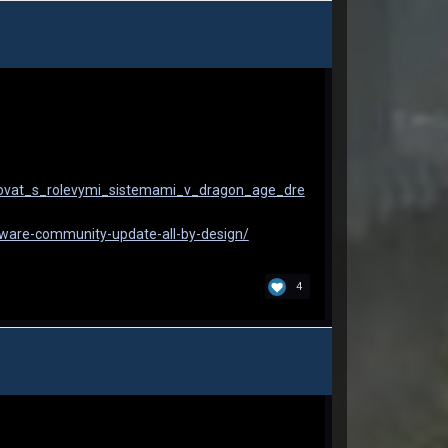
rovat_s_rolevymi_sistemami_v_dragon_age_dre
oware-community-update-all-by-design/
4