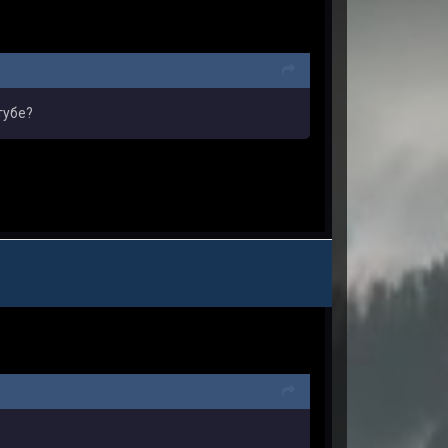
тубе?