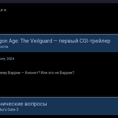
а-а...
gon Age: The Veilguard — первый CGI-трейлер
ости
юня, 2024
ему Варрик — боюнет? Или это не Варрик?
нические вопросы
dur's Gate 3