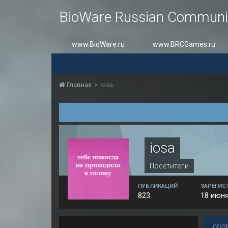
BioWare Russian Communi
www.BioWare.ru
www.BRCGames.ru
Главная
iosa
iosa
Посетители
ПУБЛИКАЦИЙ
ЗАРЕГИС
823
18 июня
СОО