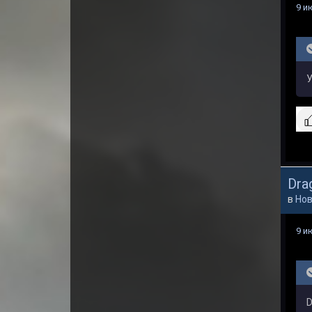
9 и
У
Dra
в
Нов
9 и
D