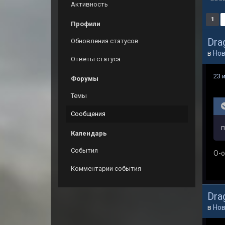
Активность
1
Профили
Dra
Обновления статусов
в
Нов
Ответы статуса
23 
Форумы
Темы
Сообщения
п
Календарь
События
О-о
Комментарии события
Dra
в
Нов