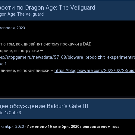
ости по Dragon Age: The Veilguard
gon Age: The Veilguard
февраля, 2023
т о том, как дизайнят систему прокачки в DAD:
ороче, но по-русски —
ps://stopgame.ru/newsdata/57168/bioware_prodolzhit_eksperimenti
olf
линнее, но по-английски —
https://blog.bioware.com/2023/02/23/bi
ее обсуждение Baldur's Gate III
dur's Gate 3
октября, 2020
·
Изменено
16 октября, 2020
пользователем iosa