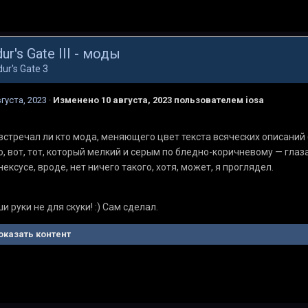
ur's Gate III - моды
dur's Gate 3
вгуста, 2023
·
Изменено
10 августа, 2023
пользователем iosa
встречал ли кто мода, меняющего цвет текста всяческих описаний
о, вот, тот, который мелкий и серым по бледно-коричневому — глаз
нексусе, вроде, нет ничего такого, хотя, может, я проглядел.
и руки не для скуки! :) Сам сделал.
оказать контент