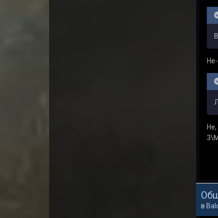
В
Не-
Л
Не,
3\M
Общ
в
Bal