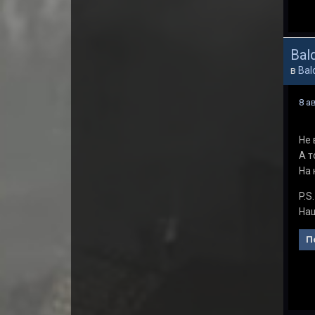
Bald
в
Bal
8 а
Не 
А т
На 
P.S.
Наш
П