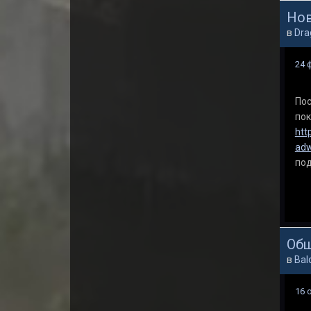
Нов
в
Dra
24 
Пос
пок
htt
adw
под
Общ
в
Bal
16 