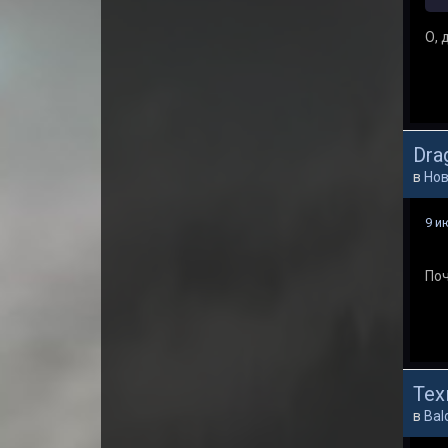
О, д
Dra
в
Нов
9 и
Поч
Тех
в
Bal