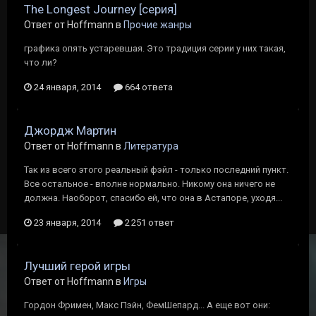
The Longest Journey [серия]
Ответ от Hoffmann в
Прочие жанры
графика опять устаревшая. Это традиция серии у них такая,
что ли?
24 января, 2014
664 ответа
Джордж Мартин
Ответ от Hoffmann в
Литература
Так из всего этого реальный фэйл - только последний пункт.
Все остальное - вполне нормально. Никому она ничего не
должна. Наоборот, спасибо ей, что она в Астапоре, уходя...
23 января, 2014
2 251 ответ
Лучший герой игры
Ответ от Hoffmann в
Игры
Гордон Фримен, Макс Пэйн, ФемШепард... А еще вот они: