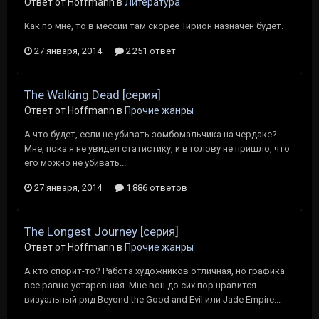
Ответ от Hoffmann в
Литература
Как по мне, то в мессии там скорее Тирион назначен будет.
27 января, 2014
2 251 ответ
The Walking Dead [серия]
Ответ от Hoffmann в
Прочие жанры
А что будет, если не убивать зомбомальчика на чердаке?
Мне, пока я не увидел статистику, и в голову не пришло, что
его можно не убивать...
27 января, 2014
1 886 ответов
The Longest Journey [серия]
Ответ от Hoffmann в
Прочие жанры
А кто спорит-то? Работа художников отличная, но графика
все равно устаревшая. Мне вон до сих пор нравится
визуальный ряд Beyond the Good and Evil или Jade Empire...