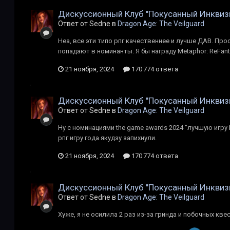
Дискуссионный Клуб "Покусанный Инквиз
Ответ от Sedne в
Dragon Age: The Veilguard
Неа, все эти типо рпг качественнее и лучше ДАВ. Прос
попадают в номинанты. Я бы награду Metaphor: ReFant
21 ноября, 2024
170 774 ответа
Дискуссионный Клуб "Покусанный Инквиз
Ответ от Sedne в
Dragon Age: The Veilguard
Ну с номинациями the game awards 2024 "лучшую игру 
рпг игру года якудзу запихнули.
21 ноября, 2024
170 774 ответа
Дискуссионный Клуб "Покусанный Инквиз
Ответ от Sedne в
Dragon Age: The Veilguard
Хуже, я не осилила 2 раз из-за гринда и побочных кве