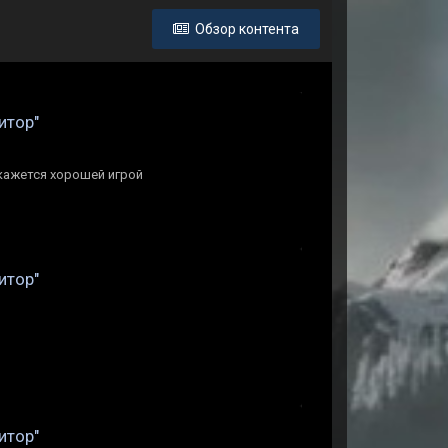
Обзор контента
итор"
окажется хорошей игрой
итор"
итор"