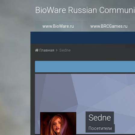
BioWare Russian Communi
www.BioWare.ru
www.BRCGames.ru
Главная
Sedne
Sedne
Посетители