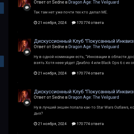
Ответ от Sedne в
Dragon Age: The Veilguard
Так там нет уже почти тех кто делал МЕ.
21 ноября, 2024
170 774 ответа
Дискуссионный Клуб "Покусанный Инквиз
Ответ от Sedne в
Dragon Age: The Veilguard
Ну в одной номинации есть, "Инновации в области до
взять Хотя неее уйдет Диабло 4 или Black Ops 6 с их 
21 ноября, 2024
170 774 ответа
Дискуссионный Клуб "Покусанный Инквиз
Ответ от Sedne в
Dragon Age: The Veilguard
Ну в лучший экшен попала как-то Star Wars Outlaws, к
дых?
21 ноября, 2024
170 774 ответа