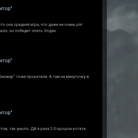
итор"
то она средняя игра, что даже не очень рпг
azio, но победит опять Элден.
итор"
Биовар" тоже прокатили. А там на минуточку в
итор"
стов, так уныло. ДА я раза 2-3 прошла кстати.