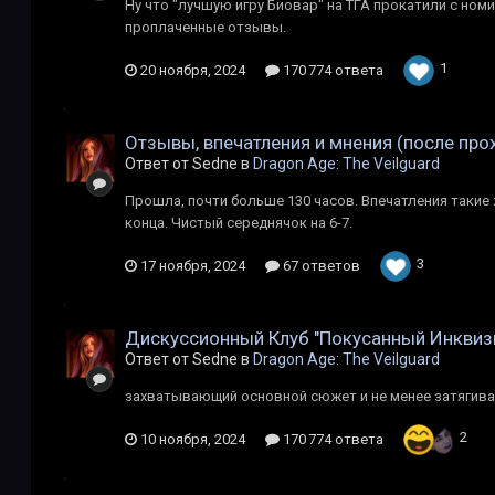
Ну что "лучшую игру Биовар" на ТГА прокатили с ном
проплаченные отзывы.
1
20 ноября, 2024
170 774 ответа
Отзывы, впечатления и мнения (после пр
Ответ от Sedne в
Dragon Age: The Veilguard
Прошла, почти больше 130 часов. Впечатления такие 
конца. Чистый середнячок на 6-7.
3
17 ноября, 2024
67 ответов
Дискуссионный Клуб "Покусанный Инквиз
Ответ от Sedne в
Dragon Age: The Veilguard
захватывающий основной сюжет и не менее затягив
2
10 ноября, 2024
170 774 ответа