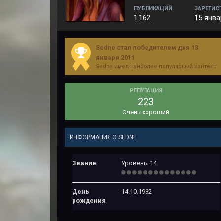
ПУБЛИКАЦИЙ
ЗАРЕГИС
1 162
15 янва
Sedne стал победителем дня 13
января 2011
Sedne имел наиболее популярный контент!
РЕПУТАЦИЯ
223
Очень хороший
ИНФОРМАЦИЯ О SEDNE
Звание
Уровень: 14
День
14.10.1982
рождения