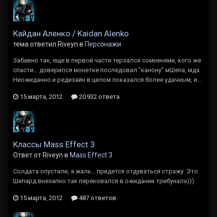
Кайдан Аленко / Kaidan Alenko
тема ответил Riveyn в
Персонажи
Забавно так, еще в первой части терзался сомненями, кого же
спасти... доверился монетке последовал "канону" мШепа, мда.
Неожиданно и редизайн в целом показался более удачным, и...
15 марта, 2012
20 932 ответа
Классы Mass Effect 3
Ответ от Riveyn в
Mass Effect 3
Солдата опустили, а жаль... придется отдуваться стражу. Это
Шепард внезапно так перековался в ожидании трибунала)))
15 марта, 2012
487 ответов