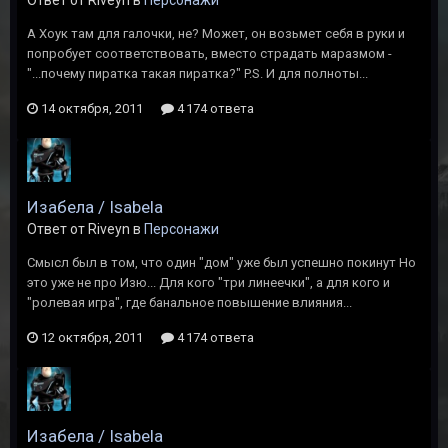
Ответ от Riveyn в
Персонажи
А Хоук там для галочки, не? Может, он возьмет себя в руки и
попробует соответствовать, вместо страдать маразмом -
"...почему пиратка такая пиратка?" P.S. И для полноты...
14 октября, 2011
4 174 ответа
Изабела / Isabela
Ответ от Riveyn в
Персонажи
Смысл был в том, что один "дом" уже был успешно покинут Но
это уже не про Изю... Для кого "три линеечки", а для кого и
"ролевая игра", где банальное повышение влияния...
12 октября, 2011
4 174 ответа
Изабела / Isabela