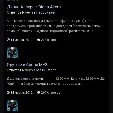
Диана Аллерс / Diana Allers
Ответ от Riveyn в
Персонажи
Мой мШеп до сих пор угадывает нафиг она нужна) При
продолжении романса так и не дождался "психологической
помощи". мШепу ни одного "взрослого" ролика так и не...
14 марта, 2012
278 ответов
Оружие и броня ME3
Ответ от Riveyn в
Mass Effect 3
Да, в капсуле она лежит. ______ М-99 + М-12 или же М-96 + М-22.
"Сабля" на безумии солдата очень порадовала.
14 марта, 2012
267 ответов