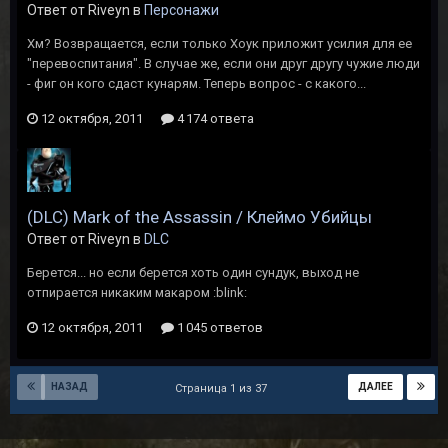
Ответ от Riveyn в
Персонажи
Хм? Возвращается, если только Хоук приложит усилия для ее
"перевоспитания". В случае же, если они друг другу чужие люди
- фиг он кого сдаст кунарям. Теперь вопрос - с какого...
12 октября, 2011
4 174 ответа
(DLC) Mark of the Assassin / Клеймо Убийцы
Ответ от Riveyn в
DLC
Берется... но если берется хоть один сундук, выход не
отпирается никаким макаром :blink:
12 октября, 2011
1 045 ответов
НАЗАД
ДАЛЕЕ
Страница 1 из 37