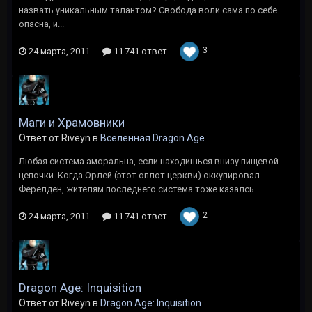
назвать уникальным талантом? Свобода воли сама по себе
опасна, и...
3
24 марта, 2011
11 741 ответ
Маги и Храмовники
Ответ от Riveyn в
Вселенная Dragon Age
Любая система аморальна, если находишься внизу пищевой
цепочки. Когда Орлей (этот оплот церкви) оккупировал
Ферелден, жителям последнего система тоже казалсь...
2
24 марта, 2011
11 741 ответ
Dragon Age: Inquisition
Ответ от Riveyn в
Dragon Age: Inquisition