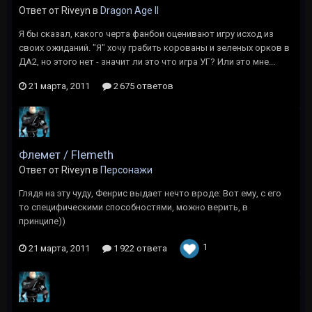
Ответ от Riveyn в
Dragon Age II
Я бы сказал, какого черта фанбои оценивают игру исход из
своих ожиданий. "Я" хочу грабить корованы и зеленых орков в
ДА2, но этого нет - значит ли это что игра УГ? Или это мне...
21 марта, 2011
2 675 ответов
Флемет / Flemeth
Ответ от Riveyn в
Персонажи
Глядя на эту чуду, Фенрис выдает нечто вроде: Вот ему, с его
то специфическими способностями, можно верить, в
принципе))
1
21 марта, 2011
1 922 ответа