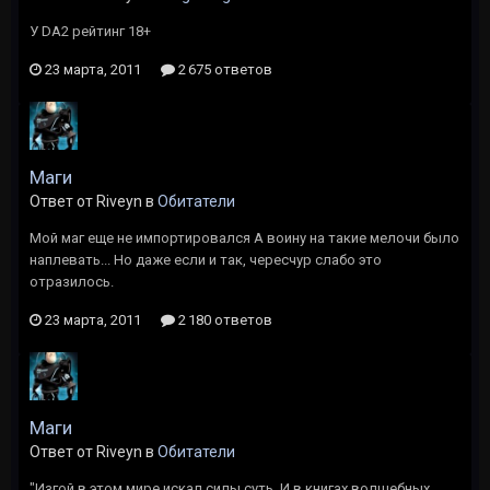
У DA2 рейтинг 18+
23 марта, 2011
2 675 ответов
Маги
Ответ от Riveyn в
Обитатели
Мой маг еще не импортировался А воину на такие мелочи было
наплевать... Но даже если и так, чересчур слабо это
отразилось.
23 марта, 2011
2 180 ответов
Маги
Ответ от Riveyn в
Обитатели
"Изгой в этом мире искал силы суть, И в книгах волшебных,