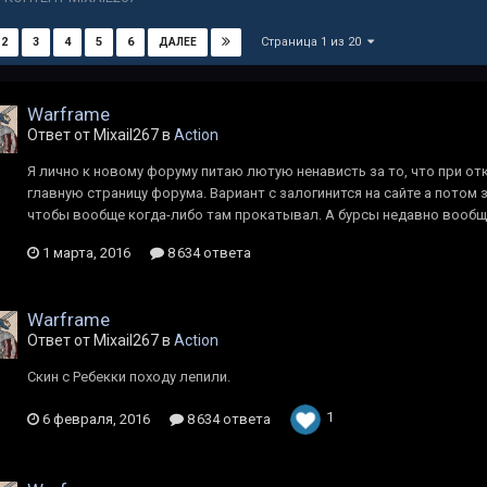
Страница 1 из 20
2
3
4
5
6
ДАЛЕЕ
Warframe
Ответ от Mixail267 в
Action
Я лично к новому форуму питаю лютую ненависть за то, что при о
главную страницу форума. Вариант с залогинится на сайте а потом 
чтобы вообще когда-либо там прокатывал. А бурсы недавно вообще 
1 марта, 2016
8 634 ответа
Warframe
Ответ от Mixail267 в
Action
Скин с Ребекки походу лепили.
1
6 февраля, 2016
8 634 ответа