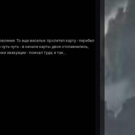
овления. То еще веселье: пролетел карту - перебил
 чуть-чуть - в начале карты двое отспавнились,
и эвакуации - помчал туда; и так...