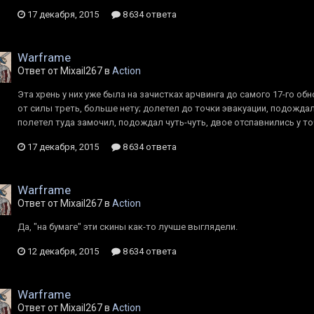
17 декабря, 2015
8 634 ответа
Warframe
Ответ от Mixail267 в
Action
Эта хрень у них уже была на зачистках арчвинга до самого 17-го обн
от силы треть, больше нету; долетел до точки эвакуации, подождал
полетел туда замочил, подождал чуть-чуть, двое отспавнились у точк
17 декабря, 2015
8 634 ответа
Warframe
Ответ от Mixail267 в
Action
Да, "на бумаге" эти скины как-то лучше выглядели.
12 декабря, 2015
8 634 ответа
Warframe
Ответ от Mixail267 в
Action