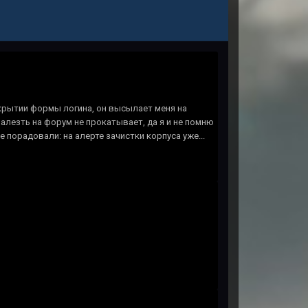
ткрытии формы логина, он высылает меня на
залезть на форум не прокатывает, да я и не помню
порадовали: на алерте зачистки корпуса уже...