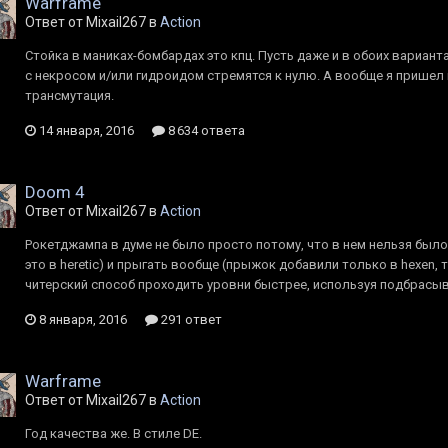
Warframe
Ответ от Mixail267 в
Action
Cтойка в маниках-бомбардах это кпц. Пусть даже и в обоих вариант
с некросом и/или гидроидом стремятся к нулю. А вообще я пришел 
трансмутация.
14 января, 2016
8 634 ответа
Doom 4
Ответ от Mixail267 в
Action
Рокетджампа в думе не было просто потому, что в нем нельзя было
это в heretic) и прыгать вообще (прыжок добавили только в hexen, 
читерский способ проходить уровни быстрее, используя подбрасыв
8 января, 2016
291 ответ
Warframe
Ответ от Mixail267 в
Action
Год качества же. В стиле DE.