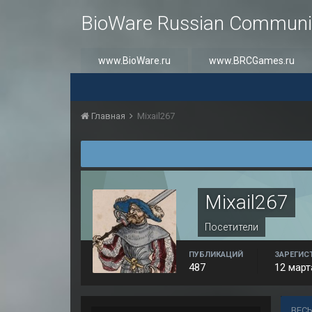
BioWare Russian Communi
www.BioWare.ru
www.BRCGames.ru
Главная
Mixail267
Mixail267
Посетители
ПУБЛИКАЦИЙ
ЗАРЕГИС
487
12 март
ВЕСЬ