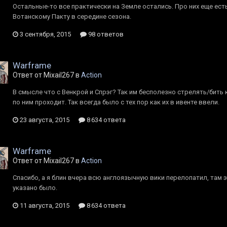
Остальные-то все практически на Земле остались. Про них еще ест
Вотанскому Пакту в середине сезона.
3 сентября, 2015
98 ответов
Warframe
Ответ от Mixail267 в
Action
В смысле что с Венкрой и Спрэг? Так им бесполезно стрелять/бить 
по ним проходит. Так всегда было с тех пор как их в ивенте ввели.
23 августа, 2015
8 634 ответа
Warframe
Ответ от Mixail267 в
Action
Спасибо, а я блин вчера всю англоязычную вики перелопатил, там 
указано было.
11 августа, 2015
8 634 ответа