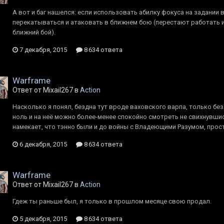
А вот и баг нашелся: если использовать абилку фокуса на задании
перекатываться и атаковать в ближнем бою (перестают работать и
ближний бой).
7 декабря, 2015
8 634 ответа
Warframe
Ответ от Mixail267 в
Action
Насколько я понял, бездна тут вроде ваховского варпа, только б
ноль и на неё можно более-менее спокойно смотреть не свихнувшис
намекает, что тэнно были и до войны с Владеющими Разумом, прост
6 декабря, 2015
8 634 ответа
Warframe
Ответ от Mixail267 в
Action
Гдеж ты раньше был, я только в прошлом месяце свою продал.
5 декабря, 2015
8 634 ответа