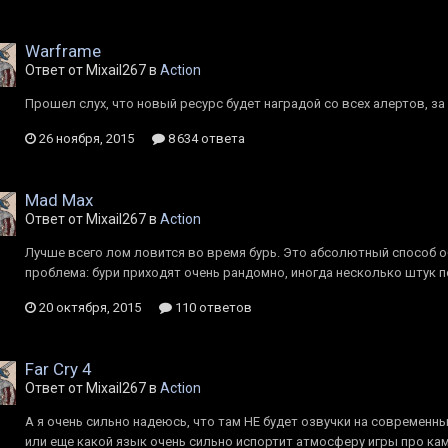
Warframe
Ответ от Mixail267 в
Action
Прошел слух, что новый ресурс будет наградой со всех алертов, з
26 ноября, 2015
8 634 ответа
Mad Max
Ответ от Mixail267 в
Action
Лучше всего лом ловится во время бурь. Это абсолютный способ об
проблема: бури приходят очень рандомно, иногда несколько штук п
20 октября, 2015
110 ответов
Far Cry 4
Ответ от Mixail267 в
Action
А я очень сильно надеюсь, что там НЕ будет озвучки на современны
или еще какой язык очень сильно испортит атмосферу игры про ка