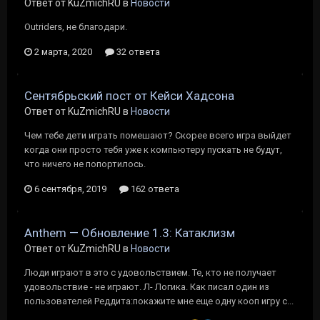
Ответ от KuZmichRU в
Новости
Outriders, не благодари.
2 марта, 2020
32 ответа
Сентябрьский пост от Кейси Хадсона
Ответ от KuZmichRU в
Новости
Чем тебе дети играть помешают? Скорее всего игра выйдет
когда они просто тебя уже к компьютеру пускать не будут,
что ничего не попортилось.
6 сентября, 2019
162 ответа
Anthem — Обновление 1.3: Катаклизм
Ответ от KuZmichRU в
Новости
Люди играют в это с удовольствием. Те, кто не получает
удовольствие - не играют. Л- Логика. Как писал один из
пользователей Реддита:покажите мне еще одну кооп игру с...