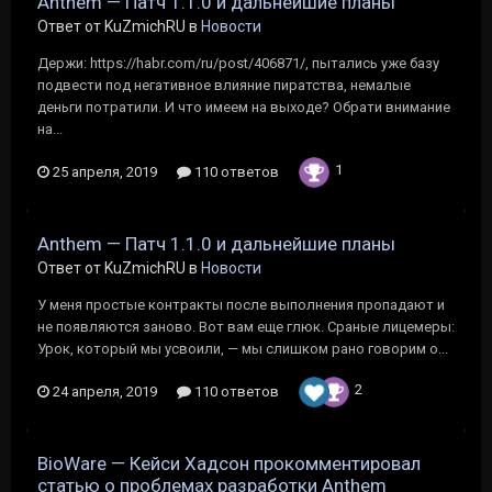
Anthem — Патч 1.1.0 и дальнейшие планы
Ответ от KuZmichRU в
Новости
Держи: https://habr.com/ru/post/406871/, пытались уже базу
подвести под негативное влияние пиратства, немалые
деньги потратили. И что имеем на выходе? Обрати внимание
на...
1
25 апреля, 2019
110 ответов
Anthem — Патч 1.1.0 и дальнейшие планы
Ответ от KuZmichRU в
Новости
У меня простые контракты после выполнения пропадают и
не появляются заново. Вот вам еще глюк. Сраные лицемеры:
Урок, который мы усвоили, — мы слишком рано говорим о...
2
24 апреля, 2019
110 ответов
BioWare — Кейси Хадсон прокомментировал
статью о проблемах разработки Anthem