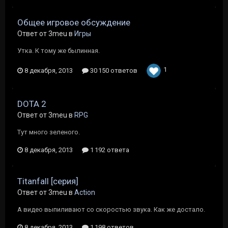
Общее игровое обсуждение
Ответ от 3meu в
Игры
Утка. К тому же былинная.
1
8 декабря, 2013
30 150 ответов
DOTA 2
Ответ от 3meu в
RPG
Тут много зеленого.
8 декабря, 2013
1 192 ответа
Titanfall [cерия]
Ответ от 3meu в
Action
А видео выпиливают со скоростью звука. Как же достало.
8 декабря, 2013
1 198 ответов