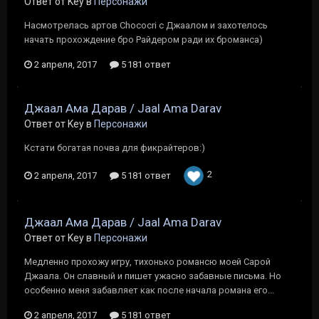
Ответ от Key в
Персонажи
Насмотрелась артов Chococri с Джаалом и захотелось
начать прохождение бро Райдером ради их броманса)
2 апреля, 2017
5 181 ответ
Джаал Ама Дарав / Jaal Ama Darav
Ответ от Key в
Персонажи
Кстати богатая почва для фикрайтеров:)
2
2 апреля, 2017
5 181 ответ
Джаал Ама Дарав / Jaal Ama Darav
Ответ от Key в
Персонажи
Медленно прохожу игру, тихонько романсю моей Сарой
Джаала. Он славный и пишет ужасно забавные письма. Но
особенно меня забавляет как после начала романа его...
2 апреля, 2017
5 181 ответ