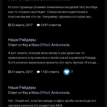
Кстати турианцы (помимо измененных моделей тел) вообще
как-то странно выглядят. Слишком многоцветными и
пластиковыми что-ли.. Например турианка которую мы...
22 марта, 2017
5 297 ответов
Наши Райдеры
Ответ от Key в
Mass Effect: Andromeda
А вот знаете, поиграв весь вечер я уже даже как то
привязалась и прониклась к моей новой корейской Райдер.
Хотя конечно ванильные пресеты это жуть жуткая. И когда...
2
21 марта, 2017
1 132 ответа
Наши Райдеры
Ответ от Key в
Mass Effect: Andromeda
Нет. Опций нет, а китае-шведы и афро-арабы на выходе это
суровая реальность редактора MEA.