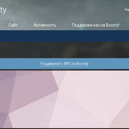
ty
Уж
Сайт
Активность
Поддержи нас на Boosty!
Поддержать BRC на Boosty