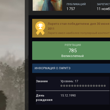
ПУБЛИКАЦИЙ
ЗАРЕГИС
1 757
11 нояб
Ларитэ стал победителем дня 30 июня
2011
Ларитэ имел наиболее популярный контент!
РЕПУТАЦИЯ
785
Великолепный
ИНФОРМАЦИЯ О ЛАРИТЭ
Звание
Уровень: 17
День
15.12.1990
рождения