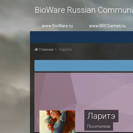
BioWare Russian Communi
www.BioWare.ru
www.BRCGames.ru
Главная
Ларитэ
Ларитэ
Посетители