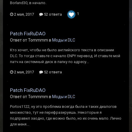
Borland30, в начало.
1
2 мая, 2017
52 ответа
Patch FixRuDAO
Ответ от Tommmm в
Моды и DLC
Кто хочет, чтобы не было английского текста в описании
DLC. То тогда ставьте с начало ENPY перевод. И ставьте мой
патч на системный диск в папку по адресу...
2 мая, 2017
52 ответа
Patch FixRuDAO
Ответ от Tommmm в
Моды и DLC
Portos1122, ну это проблема всегда была и таких диалогов
множество, тут не перефразируешь. Некоторые я
подправил заодно, где можно было, но их очень мало. Лично
для меня...