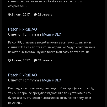
файл моего патча из папки talktables, а во втором
открываешь...
2 июня, 2017
52 ответа
Patch FixRuDAO
Ответ от Tommmm в
Моды и DLC
FalconRR, описание вещей и почти весь текст хранится в
файлах tlk. Если поставить их отдельно будут конфликты в
некоторых местах. Лучше всего мой патч поставить на...
1 июня, 2017
52 ответа
Patch FixRuDAO
Ответ от Tommmm в
Моды и DLC
Desmey, я так понимаю, речь идет об их русификаторе. Ну,
так они заранее предупреждают, что при установке его
будет автоматически выставлена английская озвучка и
русский...