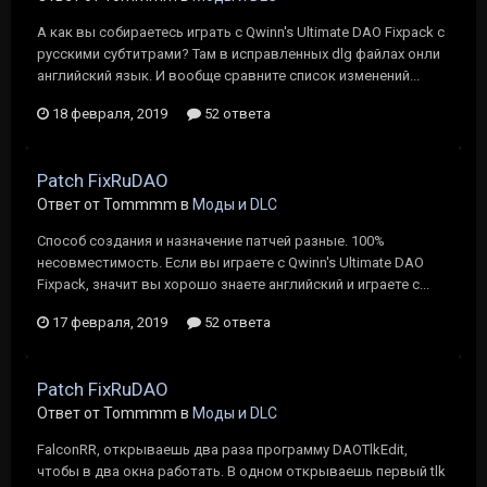
А как вы собираетесь играть с Qwinn's Ultimate DAO Fixpack с
русскими субтитрами? Там в исправленных dlg файлах онли
английский язык. И вообще сравните список изменений...
18 февраля, 2019
52 ответа
Patch FixRuDAO
Ответ от Tommmm в
Моды и DLC
Способ создания и назначение патчей разные. 100%
несовместимость. Если вы играете с Qwinn's Ultimate DAO
Fixpack , значит вы хорошо знаете английский и играете с...
17 февраля, 2019
52 ответа
Patch FixRuDAO
Ответ от Tommmm в
Моды и DLC
FalconRR, открываешь два раза программу DAOTlkEdit,
чтобы в два окна работать. В одном открываешь первый tlk