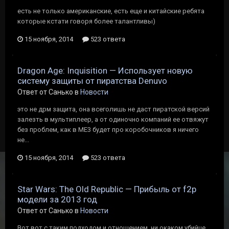
есть не только американские, есть еще и китайские ребята
которые кстати говоря более талантливы)
15 ноября, 2014
523 ответа
Dragon Age: Inquisition — Использует новую
систему защиты от пиратства Denuvo
Ответ от Санько в
Новости
это не дрм защита, она всеголишь не даст пиратской версий
залезть в мультиплеер, а от одиночно компаний ее отвяжут
без проблем, как в МЕ3 будет про коробочников я ничего
не...
15 ноября, 2014
523 ответа
Star Wars: The Old Republic — Прибыль от f2p
модели за 2013 год
Ответ от Санько в
Новости
Вот вот с таким подходом и отношением, ни окаком убийце