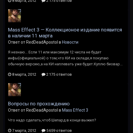
8 марта, 2012
2 175 ответов
Mass Effect 3 — Коллекционое издание появится
в наличии 11 марта
Ответ от RedDeadApostol в
Новости
Я незнаю... Если 11 или максимум 12 числа не будет
инфы(официальной) о том,что КИ на складе,я покупаю
обычную версию,а на КИ наплевать уже будет.Куплю биовар...
8 марта, 2012
2 175 ответов
Вопросы по прохождению
Ответ от RedDeadApostol в
Mass Effect 3
Что надо сделать,чтоб Шепард в конце выжил?
7 марта, 2012
5 659 ответов