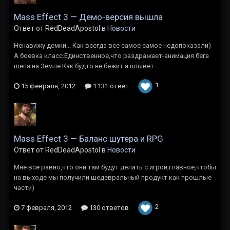
Mass Effect 3 — Демо-версия вышла
Ответ от RedDeadApostol в
Новости
Ненавижу демки... Как всегда все самое самое недопоказали)
А боевка класс.Единственное,что раздражает-анимация бега
шепа на Земле.Как будто не бежит а плывет....
1
15 февраля, 2012
1 131 ответ
Mass Effect 3 — Баланс шутера и RPG
Ответ от RedDeadApostol в
Новости
Мне все равно,что они там будут делать с игрой,главное,чтобы
на выходе мы получили шедевральный продукт как прошлые
части)
2
7 февраля, 2012
130 ответов