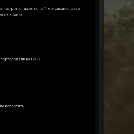
о встретят, даже если Гг мексиканец, а его
ов выходить.
R портировали на ПК?)
ние испортить