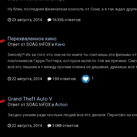
Ну блин, последняя физическая консоль от Сони, а я так ждал други
23 августа, 2014
16 336 ответов
Перехваленное кино
Ответ от SOAG tnFOX в
Кино
Seriosly?! Из за того что они не по книге ты считаешь эти фильмы 
поклонников Гарри Поттера, которые ныли по той же причине. Сам
всё это лишнее и + между прочим пленка не дешевая, думаешь все та
1
22 августа, 2014
159 ответов
Grand Theft Auto V
Ответ от SOAG tnFOX в
Action
Заодно узнаем ради скольки людей все это делали. Пиратсво на кон
22 августа, 2014
3 088 ответов