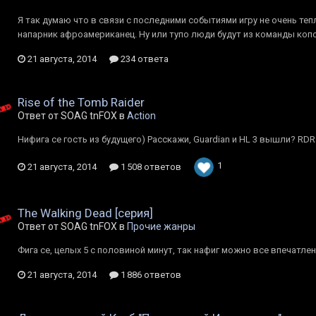
Я так думаю что в связи с последними событиями игру не очень тепл
напарник афроамериканец. Ну или тупо люди будут из команды коп
21 августа, 2014
234 ответа
Rise of the Tomb Raider
Ответ от SOAG tnFOX в
Action
Нифига се гость из будущего) Расскажи, Guardian и HL 3 вышли? RD
1
21 августа, 2014
1 508 ответов
The Walking Dead [серия]
Ответ от SOAG tnFOX в
Прочие жанры
Фига се, целых 5 с половиной минут, так нафиг можно все впечатле
21 августа, 2014
1 886 ответов