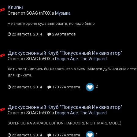
Клипы
Ответ от SOAG tnFOX в
Музыка
Не знал короче куда выложить, но надо было
22 августа, 2014
299 ответов
Дискуссионный Клуб "Покусанный Инквизитор"
Ответ от SOAG tnFOX в
Dragon Age: The Veilguard
Хоть постыдились бы назвать это мечем. Мне эти дубинки еще осточ
для Крикета.
2
22 августа, 2014
170 774 ответа
Дискуссионный Клуб "Покусанный Инквизитор"
Ответ от SOAG tnFOX в
Dragon Age: The Veilguard
SUPER ULTRA ARCADE EDITION HARDCORE NIGHTMARE MODE)
1
22 августа, 2014
170 774 ответа