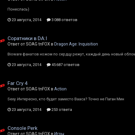
Понеслась)
23 августа, 2014
3 088 ответов
Cоратники в DA:I
Ответ от SOAG tnFOX в
Dragon Age: Inquisition
Bioware фанатов ножом по сердцу режут, каждый день новый облом
23 августа, 2014
45 687 ответов
Far Cry 4
Ответ от SOAG tnFOX в
Action
Sexy. Интересно, кто будет заместо Вааса? Точно не Паган Мин
23 августа, 2014
253 ответа
Console Perk
Ответ от SOAG tnFOX в
Игры