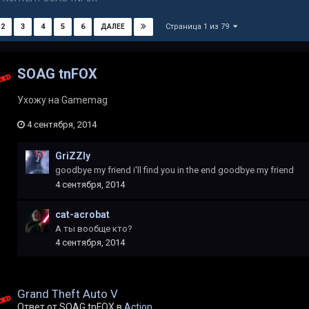
Страница 1 из 79
2
3
4
5
6
ДАЛЕЕ
SOAG tnFOX
Ухожу на Gamemag
4 сентября, 2014
GriZZly
goodbye my friend i'll find you in the end goodbye my friend
4 сентября, 2014
cat-acrobat
А ты вообще кто?
4 сентября, 2014
Grand Theft Auto V
Ответ от SOAG tnFOX в
Action