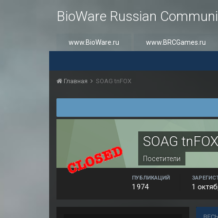
BioWare Russian Communi
www.BioWare.ru
www.BRCGames.ru
Главная
SOAG tnFOX
SOAG tnFO
Посетители
ПУБЛИКАЦИЙ
ЗАРЕГИС
1 974
1 октяб
ВЕСЬ