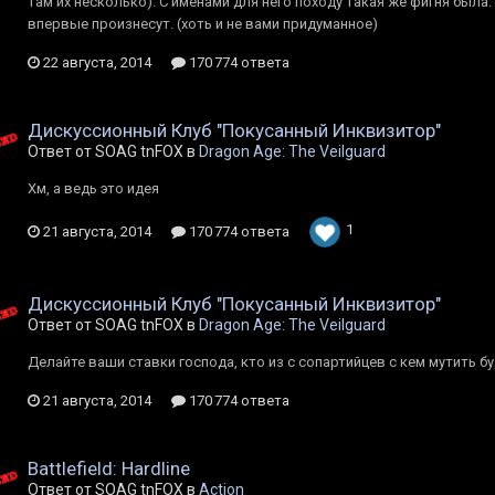
там их несколько). С именами для него походу такая же фигня была.
впервые произнесут. (хоть и не вами придуманное)
22 августа, 2014
170 774 ответа
Дискуссионный Клуб "Покусанный Инквизитор"
Ответ от SOAG tnFOX в
Dragon Age: The Veilguard
Хм, а ведь это идея
1
21 августа, 2014
170 774 ответа
Дискуссионный Клуб "Покусанный Инквизитор"
Ответ от SOAG tnFOX в
Dragon Age: The Veilguard
Делайте ваши ставки господа, кто из с сопартийцев с кем мутить б
21 августа, 2014
170 774 ответа
Battlefield: Hardline
Ответ от SOAG tnFOX в
Action