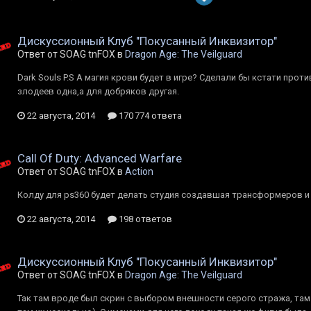
Дискуссионный Клуб "Покусанный Инквизитор"
Ответ от SOAG tnFOX в
Dragon Age: The Veilguard
Dark Souls P.S А магия крови будет в игре? Сделали бы кстати про
злодеев одна,а для добряков другая.
22 августа, 2014
170 774 ответа
Call Of Duty: Advanced Warfare
Ответ от SOAG tnFOX в
Action
Колду для ps360 будет делать студия создавшая трансформеров и
22 августа, 2014
198 ответов
Дискуссионный Клуб "Покусанный Инквизитор"
Ответ от SOAG tnFOX в
Dragon Age: The Veilguard
Так там вроде был скрин с выбором внешности серого стража, там