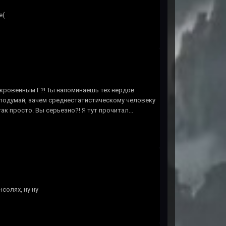
е(
откровенным Г?! Ты напоминаешь тех нердов
 подумай, зачем среднестатистическому человеку
к просто. Вы серьезно?! Я тут прочитал...
солях, ну ну