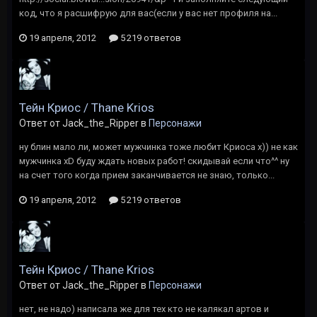
код, что я расшифрую для вас(если у вас нет профиля на...
19 апреля, 2012
5 219 ответов
Тейн Криос / Thane Krios
Ответ от Jack_the_Ripper в
Персонажи
ну блин мало ли, может мужчинка тоже любит Криоса х)) не как
мужчинка xD буду ждать новых работ! скидывай если что^^ ну
на счет того когда прием заканчивается не знаю, только...
19 апреля, 2012
5 219 ответов
Тейн Криос / Thane Krios
Ответ от Jack_the_Ripper в
Персонажи
нет, не надо) написала же для тех кто не калякал артов и