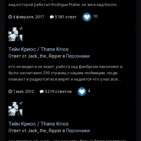
над которой работал Rodrigue Pralier, он же и над Кэлло...
10
4 февраля, 2017
5 181 ответ
Тейн Криос / Thane Krios
Ответ от Jack_the_Ripper в
Персонажи
кто не видел и не знает, работа над фанбуком закончено и
было насчитанно 295 страниц с нашим любимцем, люди
плакают и радуются! все верят и надеятся что у нас все...
4
1 мая, 2012
5 219 ответов
Тейн Криос / Thane Krios
Ответ от Jack_the_Ripper в
Персонажи