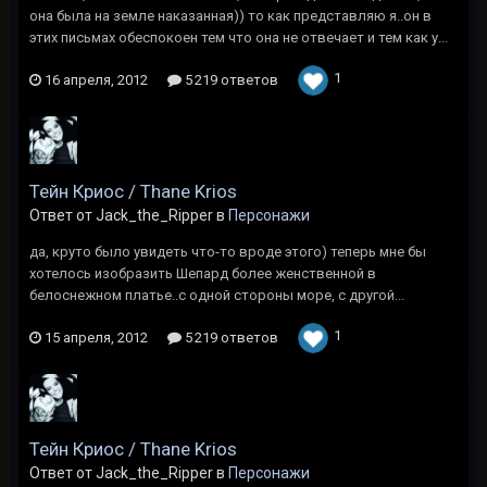
она была на земле наказанная)) то как представляю я..он в
этих письмах обеспокоен тем что она не отвечает и тем как у...
1
16 апреля, 2012
5 219 ответов
Тейн Криос / Thane Krios
Ответ от Jack_the_Ripper в
Персонажи
да, круто было увидеть что-то вроде этого) теперь мне бы
хотелось изобразить Шепард более женственной в
белоснежном платье..с одной стороны море, с другой...
1
15 апреля, 2012
5 219 ответов
Тейн Криос / Thane Krios
Ответ от Jack_the_Ripper в
Персонажи