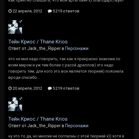
как приятно слышать, что мои арты баян х) благодарствую!
22 апреля, 2012
5 219 ответов
Тейн Криос / Thane Krios
Ответ от Jack_the_Ripper в
Персонажи
это не мне надо говорить, так как я прекрасно знакома со
всем миром и уж тем более с расой дреллов) это надо
говорить тем, для кого это все является теорией) пояснила
вроде спасибо...
20 апреля, 2012
5 219 ответов
Тейн Криос / Thane Krios
Ответ от Jack_the_Ripper в
Персонажи
ну это то да, но многие не согласны с этой теорией х)) хотя я