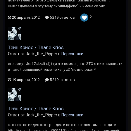
поактивнее! от этого фанбука зависит жизнь Криоса!!! 1.
Выкладываем в эту тему скрины(фейс) и имена своих...
2
20 апреля, 2012
5 219 ответов
Тейн Криос / Thane Krios
Ответ от Jack_the_Ripper в
Персонажи
его зовут Jeff Zalzali х))) гугл в помосч, т.к. ЭТО я выкладывать
в такой священной теме не хачу xD*подло ржет*
19 апреля, 2012
5 219 ответов
Тейн Криос / Thane Krios
Ответ от Jack_the_Ripper в
Персонажи
кто еще не видел этот раздел и не отписался там, заходите:
http://social.biowar...sion/20941/&p=1 и заполняйте следующий