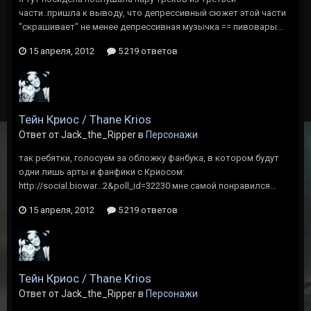
части..пришла к выводу, что депрессивный сюжет этой части
"скрашивает" не менее депрессивная музычка == пивовары...
15 апреля, 2012
5 219 ответов
Тейн Криос / Thane Krios
Ответ от Jack_the_Ripper в
Персонажи
так ребятки, голосуем за обложку фанбука, в котором будут
одни лишь арты и фанфики с Криосом:
http://social.biowar...2&poll_id=32230 мне самой понравился...
15 апреля, 2012
5 219 ответов
Тейн Криос / Thane Krios
Ответ от Jack_the_Ripper в
Персонажи