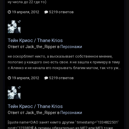
ну числа до 22 где то)
19 апреля, 2012
5 219 ответов
Тейн Криос / Thane Krios
Ответ от Jack_the_Ripper в
Персонажи
не оскорбляет никто, а высказывает собственное мнение,
пологаю у каждого оно есть свое. я не зашла к примеру в тему
с Аленко и не начала его покрывать благим матом, так что уж...
19 апреля, 2012
5 219 ответов
Тейн Криос / Thane Krios
Ответ от Jack_the_Ripper в
Персонажи
[quote name=DAO занят кемто другим ' timestamp='1334822501'
post='1233828] А скрины обязательно из МЕ2 или МЕ3 тоже