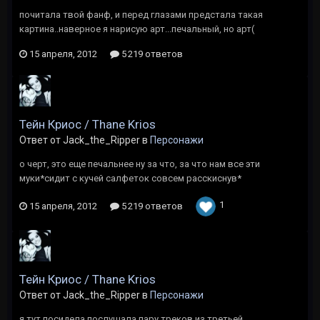
почитала твой фанф, и перед глазами предстала такая
картина..наверное я нарисую арт...печальный, но арт(
15 апреля, 2012
5 219 ответов
Тейн Криос / Thane Krios
Ответ от Jack_the_Ripper в
Персонажи
о черт, это еще печальнее ну за что, за что нам все эти
муки*сидит с кучей салфеток совсем расскиснув*
1
15 апреля, 2012
5 219 ответов
Тейн Криос / Thane Krios
Ответ от Jack_the_Ripper в
Персонажи
я тут посидела послушала пару треков из третьей