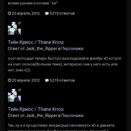
всеми руками и ногами "за!"
20 апреля, 2012
5 219 ответов
Тейн Криос / Thane Krios
Ответ от Jack_the_Ripper в
Персонажи
ооо! молодца! теперь быстро выкладывай в фанбук xD кстати
на счет сосков(больная тема), интересно они у него есть или
нет, эхех х)))
20 апреля, 2012
5 219 ответов
Тейн Криос / Thane Krios
Ответ от Jack_the_Ripper в
Персонажи
Так, ну а я продолжаю вездесуще напоминать xD и давайте