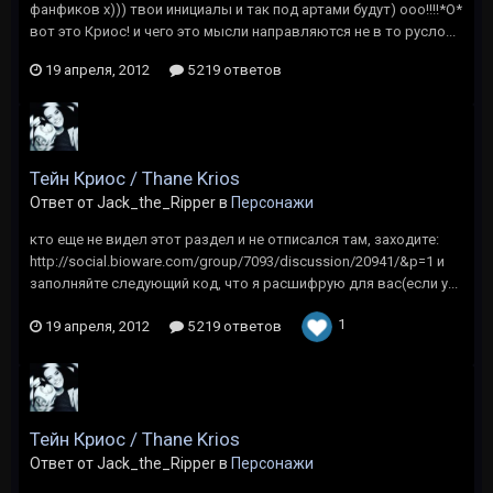
фанфиков х))) твои инициалы и так под артами будут) ооо!!!!*О*
вот это Криос! и чего это мысли направляются не в то русло...
19 апреля, 2012
5 219 ответов
Тейн Криос / Thane Krios
Ответ от Jack_the_Ripper в
Персонажи
кто еще не видел этот раздел и не отписался там, заходите:
http://social.bioware.com/group/7093/discussion/20941/&p=1 и
заполняйте следующий код, что я расшифрую для вас(если у...
1
19 апреля, 2012
5 219 ответов
Тейн Криос / Thane Krios
Ответ от Jack_the_Ripper в
Персонажи