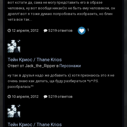
вот кстати да, сама не могу представить его в образе
человека, ну вот вообще никакОо не быть ему человеком, он
дрелл! вот я тоже думаю попробовать изобразить, но блин
чета все так...
1
12 апреля, 2012
5 219 ответов
Тейн Криос / Thane Krios
Ответ от Jack_the_Ripper в
Персонажи
ну так в друзья надо же добавить х) хотя признаюсь это я не
очень знаю как делать, ща буду разбираться *о* P.S.
разобралась^^
10 апреля, 2012
5 219 ответов
Тейн Криос / Thane Krios