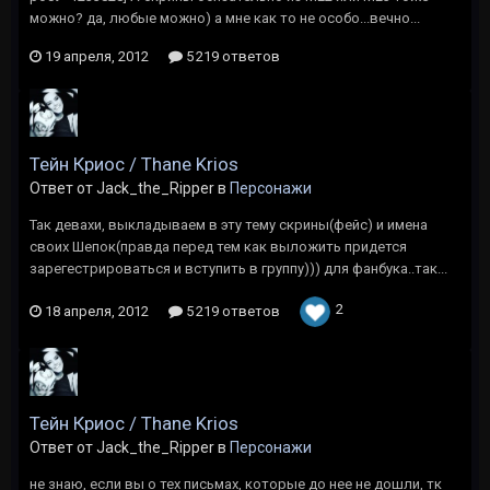
можно? да, любые можно) а мне как то не особо...вечно...
19 апреля, 2012
5 219 ответов
Тейн Криос / Thane Krios
Ответ от Jack_the_Ripper в
Персонажи
Так девахи, выкладываем в эту тему скрины(фейс) и имена
своих Шепок(правда перед тем как выложить придется
зарегестрироваться и вступить в группу))) для фанбука..так...
2
18 апреля, 2012
5 219 ответов
Тейн Криос / Thane Krios
Ответ от Jack_the_Ripper в
Персонажи
не знаю, если вы о тех письмах, которые до нее не дошли, тк