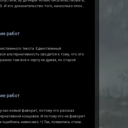
 опустили, ну да нефиг ночью писательствовать,
S. И это доказательство того, насколько плох...
ние работ
чественного текста. Единственный
вся альтернативность сводится к тому, что это
азнес там все к черту не думая, по старой
ние работ
о у нас новый фаворит, потому что рассказ
тернативной концовки. И потому это не фаворит.
 ошиблись немножко =) Так, появились стихи...