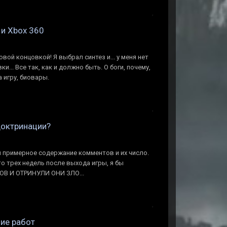
 и Xbox 360
вой концовкой! Я выбрал синтез и... у меня нет
... Все так, как и должно быть. О боги, почему,
а игру, биовары.
доктринации?
л примерное содержание комментов и их число.
-то трех недель после выхода игры, я бы
ОВ И ОТРИНУЛИ ОНИ ЗЛО...
ние работ