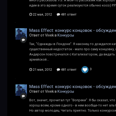
много рассказов. P.S. А мой-то рассказик как хорошо
идеи в это время суток реализуются обычно косо) P.P.
22 мая, 2012
481 ответ
Mass Effect: конкурс концовок - обсужде
Ответ от Vivek в
Конкурсы
Так, "Однажды в Лондоне". Я наконец-то дождался ка
существенный недостаток - мало про саму концовку, 
Андерсон повстречался с Катализатором, да видать р
армейской...
3
21 мая, 2012
481 ответ
Mass Effect: конкурс концовок - обсужде
Ответ от Vivek в
Конкурсы
Вот, значит, прочитал тут "Вопреки". Я бы сказал, чт
хорош всем, кроме одного - в нем вообще-то нет аль
Но автор молодец. Читать приятно. Только конкурсом