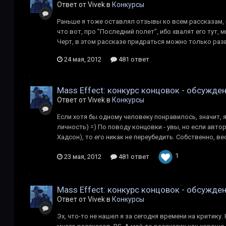
Ответ от Vivek в
Конкурсы
Раньше я тоже оставлял отзывы ко всем рассказам, н
что вот, про "Последний полет", ибо хвалят его тут, 
Черт, в этом рассказе придраться можно только разве
24 мая, 2012
481 ответ
Mass Effect: конкурс концовок - обсужде
Ответ от Vivek в
Конкурсы
Если хотя бы одному человеку понравилось, значит, 
личность) =) По поводу концовки - увы, но если авто
Хадсон), то его никак не переубедить. Собственно, ве
1
23 мая, 2012
481 ответ
Mass Effect: конкурс концовок - обсужде
Ответ от Vivek в
Конкурсы
Эх, что-то не нашел я за сегодня времени на критику. 