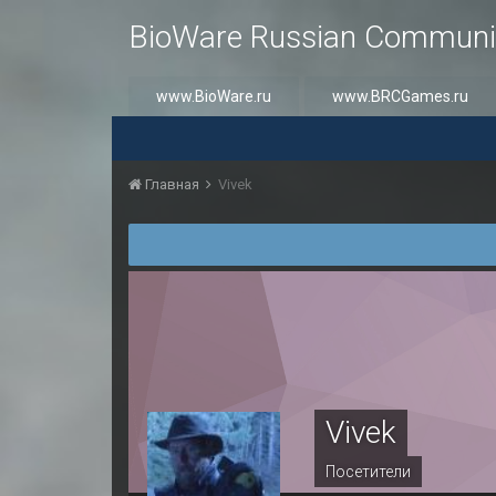
BioWare Russian Communi
www.BioWare.ru
www.BRCGames.ru
Главная
Vivek
Vivek
Посетители