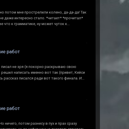
о потом мне прострелили колено, да-да-да! Так
мне даже интересно стало. *читает* *прочитал*
 что к грамматике, ну может чуток к...
ние работ
я писал не зря (я покорно раскрываю свою
р решил написать именно вот так (привет, Кейси
сь рассказ писался ради вот такого финала. И...
ние работ
Но ничего, потом разнесу в пух и прах сразу