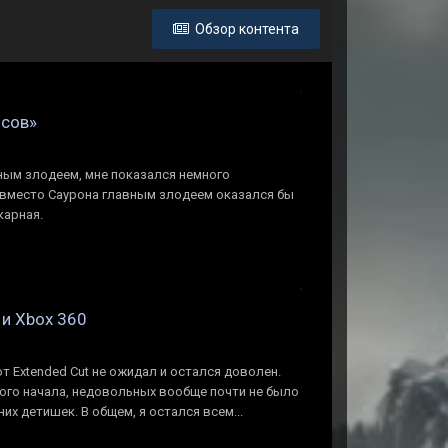
Обзор контента
нсов»
ным злодеем, мне показался немного
ВК вместо Саурона главным злодеем оказался бы
карная.
 и Xbox 360
от Extended Cut не ожидал и остался доволен.
мого начала, недовольных вообще почти не было
них детишек. В общем, я остался всем...