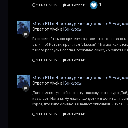
1
21 мая, 2012
481 ответ
Mass Effect: конкурс концовок - обсужде
Ответ от Vivek в
Конкурсы
Расценивайте мою критику так: все, что не названо 
отлично) Кстати, прочитал "Лазарь". Что же, кажется,
такого роспуска соплей, особенно синих, но работа ка
21 мая, 2012
481 ответ
Mass Effect: конкурс концовок - обсужде
Ответ от Vivek в
Конкурсы
Давно меня тут не было, а тут захожу - и конкурс! Д
казалась. Истина. Ну ладно, допустим я дочитал, нес
курсе, что капс обычно заменяют описаниями типа "...е
21 мая, 2012
481 ответ