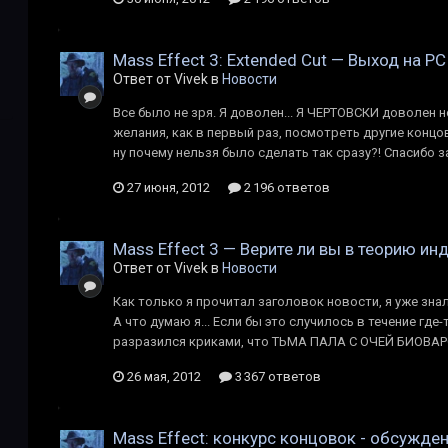
Mass Effect 3: Extended Cut — Выход на PC
Ответ от Vivek в
Новости
Все было не зря. Я доволен... Я ЧЕРТОВСКИ доволен но
желания, как в первый раз, посмотреть другие концовки
ну почему нельзя было сделать так сразу?! Спасибо з
27 июня, 2012
2 196 ответов
Mass Effect 3 — Верите ли вы в теорию ин
Ответ от Vivek в
Новости
Как только я прочитал заголовок новости, я уже зна
А что думаю я... Если бы это случилось в течение где
разразился криками, что ТЬМА ПАЛА С ОЧЕЙ БИОВАР
26 мая, 2012
3 367 ответов
Mass Effect: конкурс концовок - обсужде