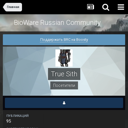
Главная
BioWare Russian Community
Поддержать BRC на Boosty
True Sith
Посетители
ПУБЛИКАЦИЙ
95