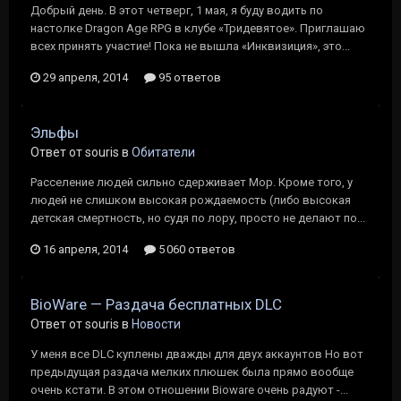
Добрый день. В этот четверг, 1 мая, я буду водить по
настолке Dragon Age RPG в клубе «Тридевятое». Приглашаю
всех принять участие! Пока не вышла «Инквизиция», это...
29 апреля, 2014
95 ответов
Эльфы
Ответ от souris в
Обитатели
Расселение людей сильно сдерживает Мор. Кроме того, у
людей не слишком высокая рождаемость (либо высокая
детская смертность, но судя по лору, просто не делают по...
16 апреля, 2014
5 060 ответов
BioWare — Раздача бесплатных DLC
Ответ от souris в
Новости
У меня все DLC куплены дважды для двух аккаунтов Но вот
предыдущая раздача мелких плюшек была прямо вообще
очень кстати. В этом отношении Bioware очень радуют -...