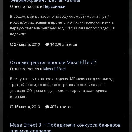
Зевран Аранай / Zevran Arainai
Ответ от souris в
Персонажи
В общем, мой вопрос по поводу совместимости игры/
модов/русификаций и прочего, но т.к. интересуют меня в
первую очередь зевраномоды, то задам вопрос здесь, в
надежде...
27 марта, 2013
14 038 ответов
Cколько раз вы прошли Mass Effect?
Ответ от souris в
Mass Effect
В силу того, что на прохождение ME меня сподвиг выход
третьей части, то пока всю трилогию осилила лишь
дважды. Оба раза леди, первая - героиня разведчица-
военная...
15 марта, 2013
407 ответов
Mass Effect 3 — Победители конкурса баннеров
для мультиплеера