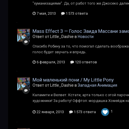
"хуманизациями". Да, от работ того же Джосеко далек
7 мая, 2013
1 573 ответа
Mass Effect 3 — Голос Заида Массани зам
Ответ от Little_Dashie в
Новости
Спасибо Робину за то, что помогал сделать вообража
голос будет звучать и впредь.
6 февраля, 2013
120 ответов
Мой маленький пони / My Little Pony
Ответ от Little_Dashie в
Западная Анимация
Каламити и Велвет. Кстати, арта только с этой пароч
художники! За работу! Оффтоп: мордашка Хомейдж на
1
22 января, 2013
1 573 ответа