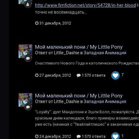
http://www.fimfiction.net/story/54728/in-her-blood
Н
точно не восемнадцать...
31 декабря, 2012
Мой маленький пони / My Little Pony
Ответ от Little_Dashie в
Западная Анимация
Счастливого Нового Года и католического Рождества
7
27 декабря, 2012
1 573 ответа
Мой маленький пони / My Little Pony
Ответ от Little_Dashie в
Западная Анимация
"Loyalty": дуэт Мандопони и Эшли Болл, пожалуйста. Д
красным днём календаря, благо примеры взаимодейс
уже есть (начиная c "Твайлайтлишес" и заканчивая о
1
24 декабря, 2012
1 573 ответа