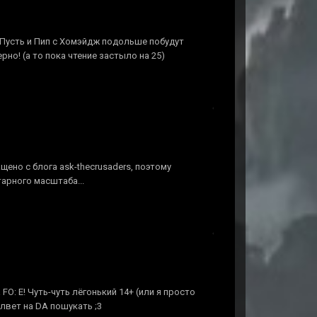
. Пусть и Пип с Хомэйдж подольше побудут
но! (а то пока чтение застыло на 25)
ено с блога ask-thecrusaders, поэтому
арного масштаба...
: E! Чуть-чуть лёгонький 14+ (или я просто
лвет на DA пошукать ;3