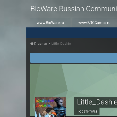
BioWare Russian Communi
www.BioWare.ru
www.BRCGames.ru
Главная
Little_Dashie
Little_Dashi
Посетители