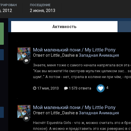
ТРИРОВАН
ПОСЕЩЕНИЕ
, 2012
2 июня, 2013
Активность
Мой маленький пони / My Little Pony
Ответ от Little_Dashie в
Западная Анимация
Знаете, меня тоже с самого начала напрягала вся эта
"Как вы можете! Не смотрев мультик целиком зас... з
шум!.." А потом - нет, стрела в колене ни при чём, - 
4
17 мая, 2013
1 573 ответа
Мой маленький пони / My Little Pony
Ответ от Little_Dashie в
Западная Анимация
Насчёт Equestria Girls - что ж, можно считать это и б
плохое). А можно и представить это как реверанс в ст