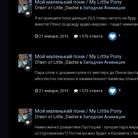
Мой маленький пони / My Little Pony
Ответ от Little_Dashie в
Западная Анимация
Я из принципа пока дальше 20,5 главы читать не буду
вместе! Плюс подожду аудио-версию - тащит неимовер
1
21 января, 2013
1 573 ответа
Мой маленький пони / My Little Pony
Ответ от Little_Dashie в
Западная Анимация
Пара слов о документалке от мистера дэ Лэнси (вытащ
абсолютно легально и занимательно! Омайгаш планет
4
21 января, 2013
1 573 ответа
Мой маленький пони / My Little Pony
Ответ от Little_Dashie в
Западная Анимация
Немножечко романтики Пустошей - лучшая пара мира FO
осторожничаю?) Потом можно будет и Каламити с Ве