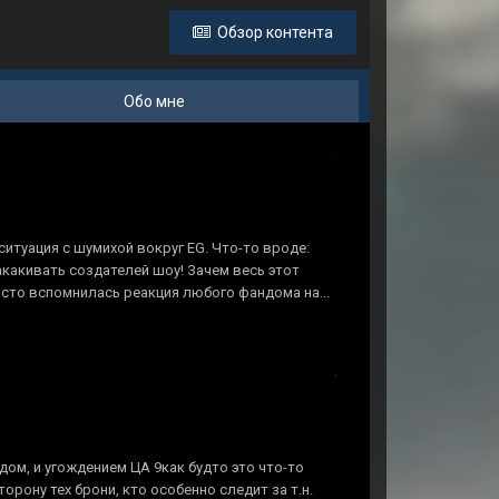
Обзор контента
Обо мне
 ситуация с шумихой вокруг EG. Что-то вроде:
акакивать создателей шоу! Зачем весь этот
просто вспомнилась реакция любого фандома на...
редом, и угождением ЦА 9как будто это что-то
орону тех брони, кто особенно следит за т.н.