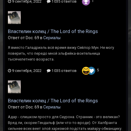
1
9 сентября, 2022
1 035 ответов
Властелин колец / The Lord of the Rings
Ответ от Doc. 69 в
Сериалы
Я вместо Галадриэль всё время вижу Сейлор Мун. Не могу
поверить, что передо мной эльфийка-воительница
тысячелетнего возраста.
5
9 сентября, 2022
1 035 ответов
Властелин колец / The Lord of the Rings
Ответ от Doc. 69 в
Сериалы
Адар - слишком просто для Саурона. Странник - это великан?
Вряд ли, скорее Гендальф (или что-то вроде). От Халбранта
сильнее всех веет злой харизмой подстать майару-обманщику.