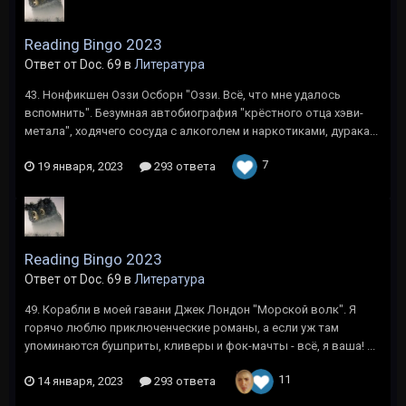
Reading Bingo 2023
Ответ от Doc. 69 в
Литература
43. Нонфикшен Оззи Осборн "Оззи. Всё, что мне удалось
вспомнить". Безумная автобиография "крёстного отца хэви-
метала", ходячего сосуда с алкоголем и наркотиками, дурака...
7
19 января, 2023
293 ответа
Reading Bingo 2023
Ответ от Doc. 69 в
Литература
49. Корабли в моей гавани Джек Лондон "Морской волк". Я
горячо люблю приключенческие романы, а если уж там
упоминаются бушприты, кливеры и фок-мачты - всё, я ваша! ...
11
14 января, 2023
293 ответа