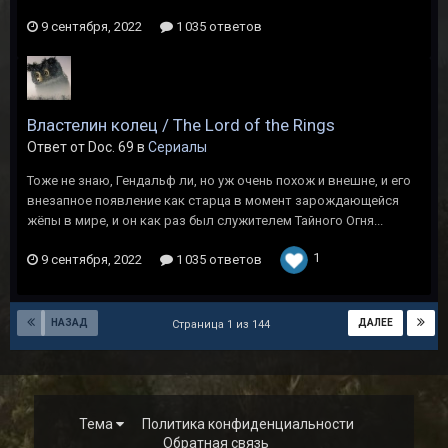
9 сентября, 2022
1 035 ответов
Властелин колец / The Lord of the Rings
Ответ от Doc. 69 в
Сериалы
Тоже не знаю, Гендальф ли, но уж очень похож и внешне, и его
внезапное появление как старца в момент зарождающейся
жёпы в мире, и он как раз был служителем Тайного Огня...
1
9 сентября, 2022
1 035 ответов
НАЗАД
ДАЛЕЕ
Страница 1 из 144
Тема
Политика конфиденциальности
Обратная связь