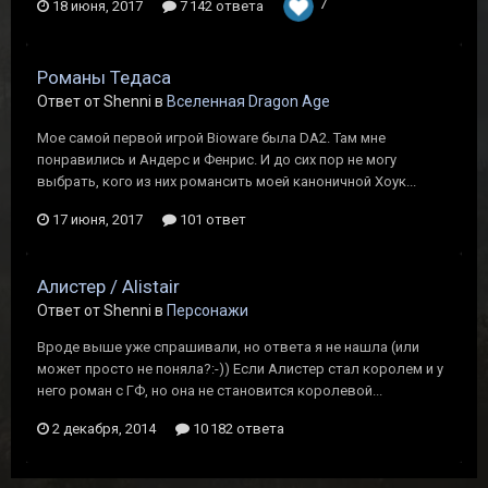
7
18 июня, 2017
7 142 ответа
Романы Тедаса
Ответ от Shenni в
Вселенная Dragon Age
Мое самой первой игрой Bioware была DA2. Там мне
понравились и Андерс и Фенрис. И до сих пор не могу
выбрать, кого из них романсить моей каноничной Хоук...
17 июня, 2017
101 ответ
Алистер / Alistair
Ответ от Shenni в
Персонажи
Вроде выше уже спрашивали, но ответа я не нашла (или
может просто не поняла?:-)) Если Алистер стал королем и у
него роман с ГФ, но она не становится королевой...
2 декабря, 2014
10 182 ответа