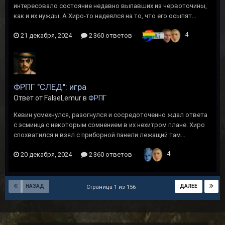
интересовало состояние недавно выпавших из червоточины,
как и их нужды. А Хиро-то надеялся на то, что его осыпят...
4
21 декабря, 2024
2 360 ответов
ФРПГ "СЛЕД": игра
Ответ от FalseLemur в
ФРПГ
Кевин усмехнулся, разогнулся и сосредоточенно ждал ответа
с эсминца с некоторым сомнением в их нехитром плане. Хиро
спохватился и взял с приборной панели лежащий там...
4
20 декабря, 2024
2 360 ответов
НАЗАД
ДАЛЕЕ
Страница 1 из 156