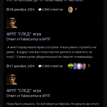
что, ты свободен, да? От твоей семьи, от чертовой...
4
28 декабря, 2024
2 360 ответов
ФРПГ "СЛЕД": игра
Ответ от FalseLemur в
ФРПГ
-А мне?-парировала Ария,отступая.-Я все равно стрелять не
умею. -А вдруг они вас попытаются догнать и схватить за
попу? -У меня кулак убедительный.Не схватят-племянница...
5
27 декабря, 2024
2 360 ответов
ФРПГ "СЛЕД": игра
Ответ от FalseLemur в
ФРПГ
Пора было решать. Он взглянул на Хирона. Не дошло до этого