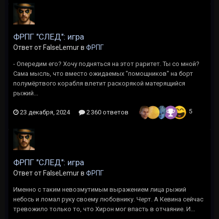
ФРПГ "СЛЕД": игра
Ответ от FalseLemur в
ФРПГ
- Опередим его? Хочу подняться на этот раритет. Ты со мной?
Сама мысль, что вместо ожидаемых "помощников" на борт
полумёртвого корабля влетит раскорякой матерящийся
рыжий...
5
23 декабря, 2024
2 360 ответов
ФРПГ "СЛЕД": игра
Ответ от FalseLemur в
ФРПГ
Именно с таким невозмутимым выражением лица рыжий
небось и ломал руку своему любовнику. Черт. А Кевина сейчас
тревожило только то, что Хирон мог впасть в отчаяние. И...