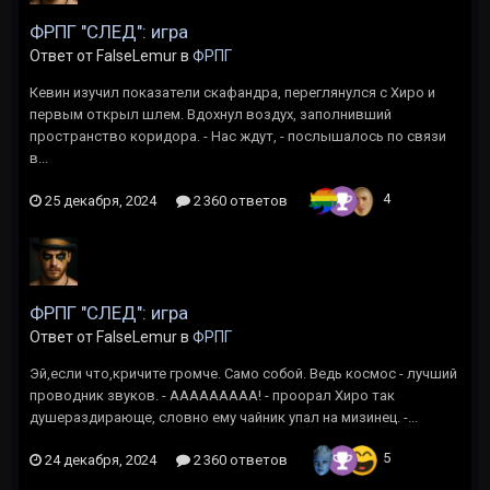
ФРПГ "СЛЕД": игра
Ответ от FalseLemur в
ФРПГ
Кевин изучил показатели скафандра, переглянулся с Хиро и
первым открыл шлем. Вдохнул воздух, заполнивший
пространство коридора. - Нас ждут, - послышалось по связи
в...
4
25 декабря, 2024
2 360 ответов
ФРПГ "СЛЕД": игра
Ответ от FalseLemur в
ФРПГ
Эй,если что,кричите громче. Само собой. Ведь космос - лучший
проводник звуков. - ААААААААА! - проорал Хиро так
душераздирающе, словно ему чайник упал на мизинец. -...
5
24 декабря, 2024
2 360 ответов