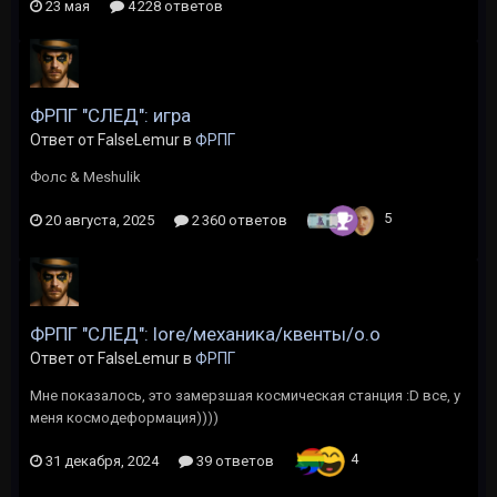
23 мая
4 228 ответов
ФРПГ "СЛЕД": игра
Ответ от FalseLemur в
ФРПГ
Фолс & Meshulik
5
20 августа, 2025
2 360 ответов
ФРПГ "СЛЕД": lore/механика/квенты/о.о
Ответ от FalseLemur в
ФРПГ
Мне показалось, это замерзшая космическая станция :D все, у
меня космодеформация))))
4
31 декабря, 2024
39 ответов