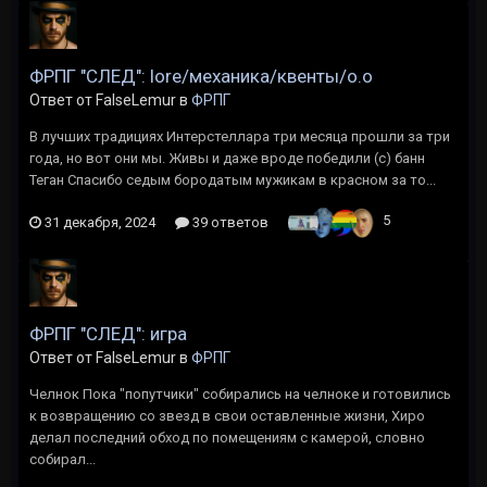
ФРПГ "СЛЕД": lore/механика/квенты/о.о
Ответ от FalseLemur в
ФРПГ
В лучших традициях Интерстеллара три месяца прошли за три
года, но вот они мы. Живы и даже вроде победили (с) банн
Теган Спасибо седым бородатым мужикам в красном за то...
5
31 декабря, 2024
39 ответов
ФРПГ "СЛЕД": игра
Ответ от FalseLemur в
ФРПГ
Челнок Пока "попутчики" собирались на челноке и готовились
к возвращению со звезд в свои оставленные жизни, Хиро
делал последний обход по помещениям с камерой, словно
собирал...