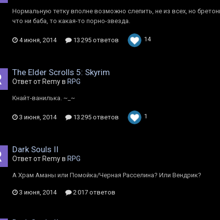
Нормальную тетку вполне возможно слепить, не из всех, но бретонк
что ни баба, то какая-то порно-звезда.
14
4 июня, 2014
13 295 ответов
The Elder Scrolls 5: Skyrim
Ответ от Rеmy в
RPG
Кнайт-ванилька. ~_~
1
3 июня, 2014
13 295 ответов
Dark Souls II
Ответ от Rеmy в
RPG
А Храм Аманы или Помойка/Черная Расселина? Или Вендрик?
3 июня, 2014
2 017 ответов