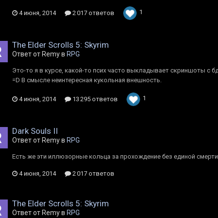
1
4 июня, 2014
2 017 ответов
The Elder Scrolls 5: Skyrim
Ответ от Rеmy в
RPG
Это-то я в курсе, какой-то псих часто выкладывает скриншоты с бдс
=D В смысле неинтересная кукольная внешность.
1
4 июня, 2014
13 295 ответов
Dark Souls II
Ответ от Rеmy в
RPG
Есть же эти иллюзорные кольца за прохождение без единой смерти 
4 июня, 2014
2 017 ответов
The Elder Scrolls 5: Skyrim
Ответ от Rеmy в
RPG