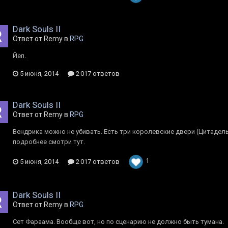
Dark Souls II
Ответ от Rеmy в
RPG
Йеп.
5 июня, 2014
2 017 ответов
Dark Souls II
Ответ от Rеmy в
RPG
Вендрика можно не убивать. Есть три королевские двери (Цитадель
подробнее смотри тут.
1
5 июня, 2014
2 017 ответов
Dark Souls II
Ответ от Rеmy в
RPG
Сет Фараама. Вообще вот, но по сценарию не должно быть тумана.