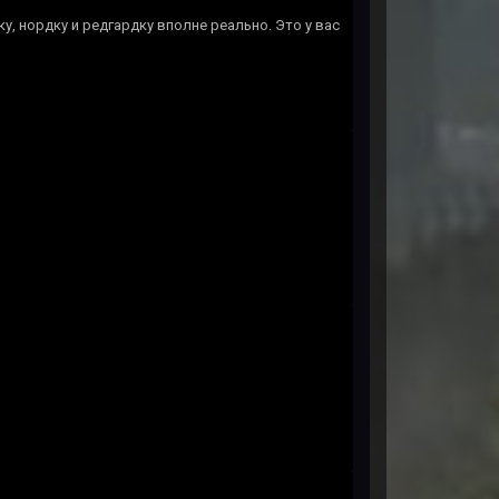
у, нордку и редгардку вполне реально. Это у вас