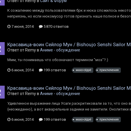
Ответ от Rеmy в
Сайт & Форум
К сожалению между пользователями брк и нюка сложилось некото
неприязнь, но если нюкомусор готов признать наше полное и безо
7 июня, 2014
5 870 ответов
Красавица-воин Сейлор Мун / Bishoujo Senshi Sailor 
Ответ от Rеmy в
Аниме - обсуждение
Ммм, ты понимаешь что обозначают термином "моэ"?.)
6 июня, 2014
199 ответов
махо-сёдзё
приключения
Красавица-воин Сейлор Мун / Bishoujo Senshi Sailor 
Ответ от Rеmy в
Аниме - обсуждение
Удивленное выражение лица Усаги раскритиковали за то, что оно 
(неожиданно), а вот акварельные задники не заметили. Онолитики 
6 июня, 2014
199 ответов
махо-сёдзё
приключения