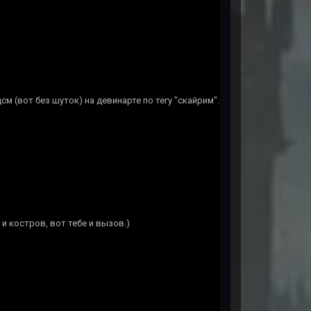
м (вот без шуток) на девинарте по тегу "скайрим".
и костров, вот тебе и вызов.)