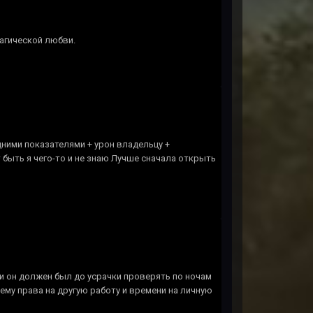
рагической любви.
дними показателями + урон владельцу +
 быть я чего-то и не знаю Лучше сначала открыть
) и он должен был до усрачки проверять по ночам
ему права на другую работу и времени на личную