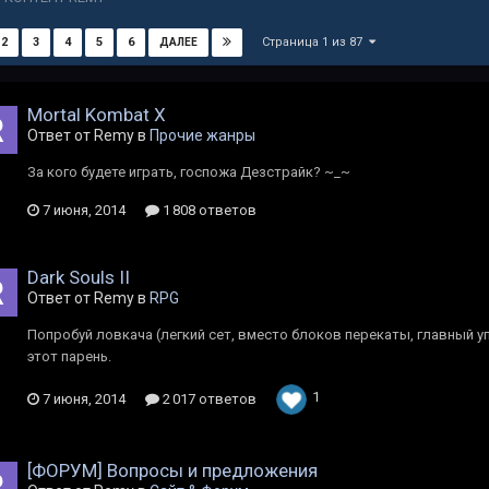
Страница 1 из 87
2
3
4
5
6
ДАЛЕЕ
Mortal Kombat X
Ответ от Rеmy в
Прочие жанры
За кого будете играть, госпожа Дезстрайк? ~_~
7 июня, 2014
1 808 ответов
Dark Souls II
Ответ от Rеmy в
RPG
Попробуй ловкача (легкий сет, вместо блоков перекаты, главный уп
этот парень.
1
7 июня, 2014
2 017 ответов
[ФОРУМ] Вопросы и предложения