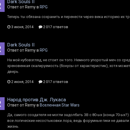
Dark Souls II
Ответ от Rеmy в
RPG
Теперь ты обязана сохранить и перенести через века историю их т
3 июня, 2014
2 017 ответов
Dark Souls II
Ответ от Rеmy в
RPG
На мой нубовзгляд, не стоит он того. Немного упоротый меч со сре
хреновенкая скалируемость (бонусы от характеристик), хотя может
дверь.
2 июня, 2014
2 017 ответов
Народ против Дж. Лукаса
Ответ от Rеmy в
Вселенная Star Wars
Да, самого создателя не могли задолбать ЗВ с 80-ых (конца 70-ых?
все логические несостыковки лора, ведь форумные гики не давали 
жизнь.