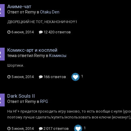
Аниме-чат
Ответ от Rеmy в
Otaku Den
ДВОРЕЦКИЙ НЕ ТОТ, НЕКАНОНИЧНО!!!1
6 июня, 2014
12 420 ответов
Комикс-арт и косплей
тема ответил Rеmy в
Комиксы
Шортики.
1
5 июня, 2014
166 ответов
Dark Souls II
Ответ от Rеmy в
RPG
На НГ+ придется проходить игру заново, то есть вообще с нуля (уро
поэтому лучше сделать/купить/использовать все ключи (исчезнут),
1
5 июня, 2014
2 017 ответов