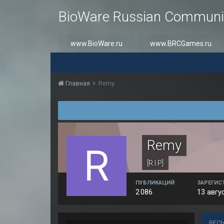
BioWare Russian Communi
www.BioWare.ru
www.BRCGames.ru
Главная
Rеmy
Rеmy
[R.I.P]
ПУБЛИКАЦИЙ
ЗАРЕГИС
2 086
13 авгу
ВЕСЬ