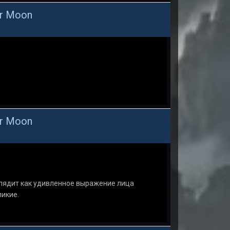
or Moon
or Moon
глядит как удивленное выражение лица
ликие.