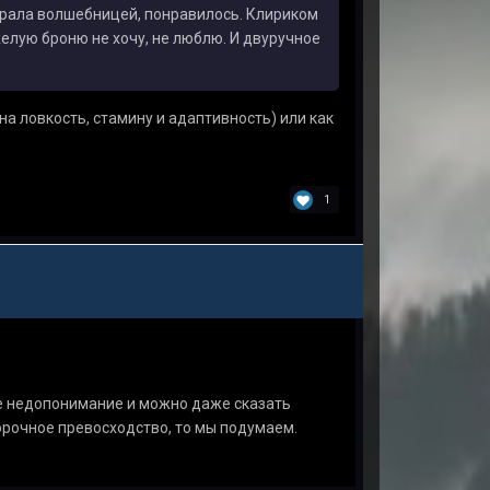
играла волшебницей, понравилось. Клириком
желую броню не хочу, не люблю. И двуручное
на ловкость, стамину и адаптивность) или как
1
е недопонимание и можно даже сказать
орочное превосходство, то мы подумаем.