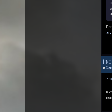
П
с
н
Поп
это
[ФО
в
Сай
7 и
К с
неп