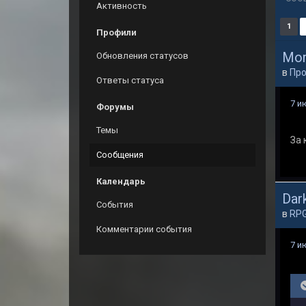
Активность
1
Профили
Mor
Обновления статусов
в
Пр
Ответы статуса
7 и
Форумы
Темы
За 
Сообщения
Календарь
Dark
События
в
RP
Комментарии события
7 и