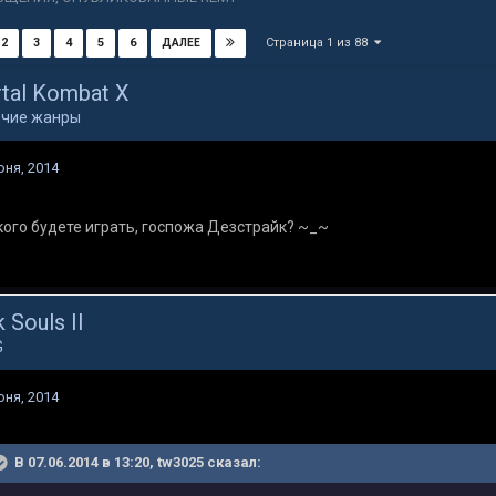
Страница 1 из 88
2
3
4
5
6
ДАЛЕЕ
tal Kombat X
очие жанры
юня, 2014
кого будете играть, госпожа Дезстрайк? ~_~
 Souls II
G
юня, 2014
В 07.06.2014 в 13:20, tw3025 сказал: