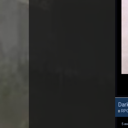
Dark
в
RP
5 и