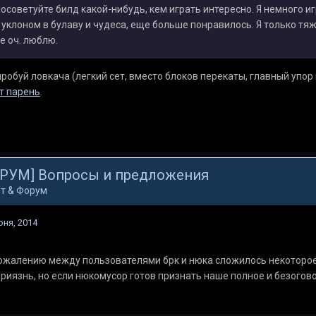
осоветуйте билд какой-нибудь, кем играть интересно. Я немного 
 уклоном в булаву и чудеса, еще больше понравилось. Я только тя
е оч. люблю.
робуй ловкача (легкий сет, вместо блоков перекаты, главный упор 
т парень
.
РУМ] Вопросы и предложения
т & Форум
юня, 2014
ожалению между пользователями брк и нюка сложилось некоторо
риязнь, но если нюкомусор готов признать наше полное и безогов