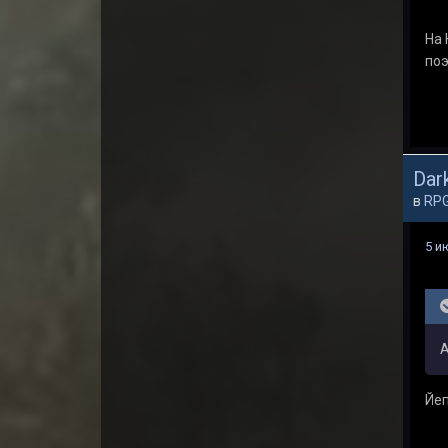
На 
поэ
Dark
в
RP
5 и
А
Йеп