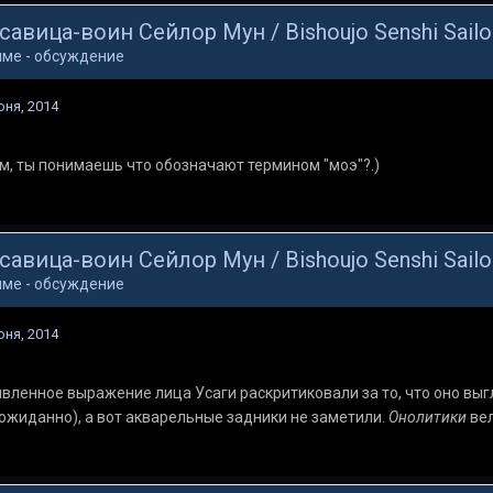
савица-воин Сейлор Мун / Bishoujo Senshi Sail
ме - обсуждение
юня, 2014
, ты понимаешь что обозначают термином "моэ"?.)
савица-воин Сейлор Мун / Bishoujo Senshi Sail
ме - обсуждение
юня, 2014
вленное выражение лица Усаги раскритиковали за то, что оно вы
ожиданно), а вот акварельные задники не заметили.
Онолитики
ве