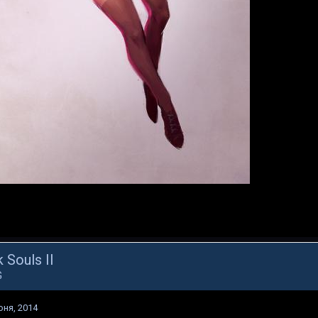
 Souls II
G
юня, 2014