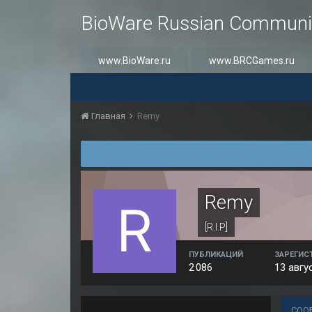
BioWare Russian Communi
www.BioWare.ru
www.BRCGames.ru
Главная
Rеmy
Rеmy
[R.I.P]
ПУБЛИКАЦИЙ
ЗАРЕГИС
2 086
13 авгу
СОО