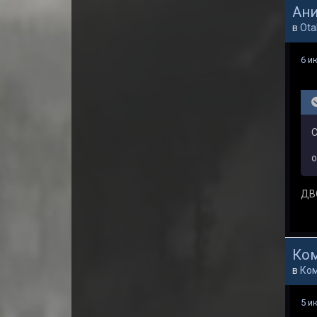
Ани
в
Ota
6 и
C
о
ДВ
Ком
в
Ко
5 и