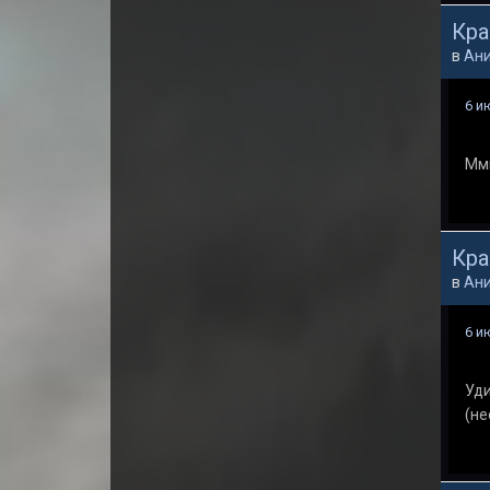
Кра
в
Ани
6 и
Ммм
Кра
в
Ани
6 и
Уди
(не