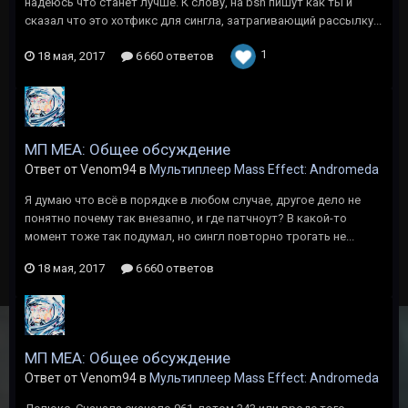
надеюсь что станет лучше. К слову, на bsn пишут как ты и
сказал что это хотфикс для сингла, затрагивающий рассылку...
1
18 мая, 2017
6 660 ответов
МП MEA: Общее обсуждение
Ответ от Venom94 в
Мультиплеер Mass Effect: Andromeda
Я думаю что всё в порядке в любом случае, другое дело не
понятно почему так внезапно, и где патчноут? В какой-то
момент тоже так подумал, но сингл повторно трогать не...
18 мая, 2017
6 660 ответов
МП MEA: Общее обсуждение
Ответ от Venom94 в
Мультиплеер Mass Effect: Andromeda