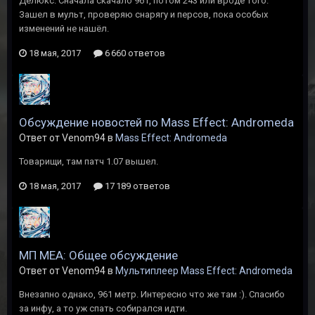
Делюкс. Сначала скачало 961, потом 243 или вроде того.
Зашел в мульт, проверяю снарягу и персов, пока особых
изменений не нашёл.
18 мая, 2017
6 660 ответов
Обсуждение новостей по Mass Effect: Andromeda
Ответ от Venom94 в
Mass Effect: Andromeda
Товарищи, там патч 1.07 вышел.
18 мая, 2017
17 189 ответов
МП MEA: Общее обсуждение
Ответ от Venom94 в
Мультиплеер Mass Effect: Andromeda
Внезапно однако, 961 метр. Интересно что же там :). Спасибо
за инфу, а то уж спать собирался идти.