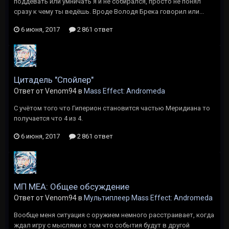
поддевать или умничать я и не собирался, просто не понял
сразу к чему ты ведёшь. Вроде Володя Брека говорил или...
6 июня, 2017
2 861 ответ
Цитадель "Спойлер"
Ответ от Venom94 в
Mass Effect: Andromeda
С учётом того что Гиперион становится частью Меридиана то
получается что 4 из 4.
6 июня, 2017
2 861 ответ
МП MEA: Общее обсуждение
Ответ от Venom94 в
Мультиплеер Mass Effect: Andromeda
Вообще меня ситуация с оружием немного расстраивает, когда
ждал игру с мыслями о том что события будут в другой