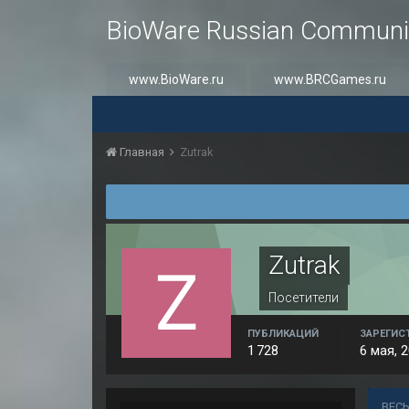
BioWare Russian Communi
www.BioWare.ru
www.BRCGames.ru
Главная
Zutrak
Zutrak
Посетители
ПУБЛИКАЦИЙ
ЗАРЕГИС
1 728
6 мая, 
ВЕСЬ