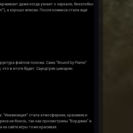
держивает даже когда узнает о зеркале, беззлобно
ыл"), а хорошо вписан. После комикса стала ещё
труктура файлов похожа. Сама "Bound by Flame"
 что в итоге будет. Саундтрек шикарен.
а. "Инквизиция" стала атмосфернее, красивее и
риса не боюсь, так как просмотрены "Борджиа" и
 на сайте игры тоже красивая.