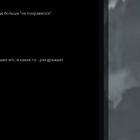
е больше "не понравился".
аю его, в каких-то - раздражает.