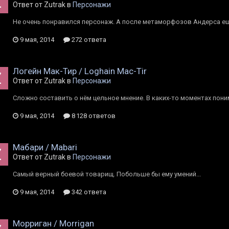
Ответ от Zutrak в
Персонажи
Не очень понравился персонаж. А после метаморфозов Андерса ещ
9 мая, 2014
272 ответа
Логейн Мак-Тир / Loghain Mac-Tir
Ответ от Zutrak в
Персонажи
Сложно составить о нём цельное мнение. В каких-то моментах поним
9 мая, 2014
8 128 ответов
Мабари / Mabari
Ответ от Zutrak в
Персонажи
Самый верный боевой товарищ. Побольше бы ему умений...
9 мая, 2014
342 ответа
Морриган / Morrigan