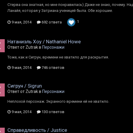
Стерва она знатная, но мне понравилась) Даже не знаю, почему. Над
Ланайя, которая у Затриана ученицей была. Обе хорошие.
1
9 мая, 2014
692 ответа
Натаниэль Хоу / Nathaniel Howe
Ответ от Zutrak в
Персонажи
Тоже, как и Сигрун, времени не хватило для раскрытия.
9 мая, 2014
746 ответов
Сигрун / Sigrun
Ответ от Zutrak в
Персонажи
Неплохой персонаж. Экранного времени ей не хватило.
9 мая, 2014
130 ответов
Справедливость / Justice