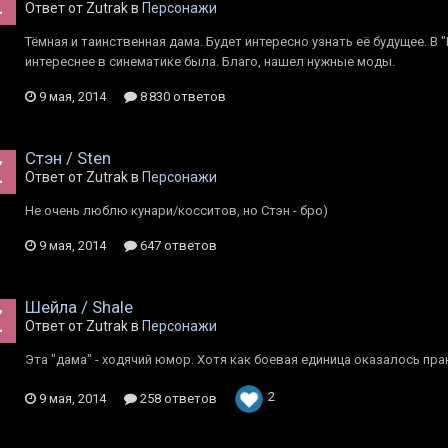
Ответ от Zutrak в
Персонажи
Тёмная и таинственная дама. Будет интересно узнать её будущее. В
интереснее в синематике была. Благо, нашел нужные моды.
9 мая, 2014
8 830 ответов
Стэн / Sten
Ответ от Zutrak в
Персонажи
Не очень люблю кунари/косситов, но Стэн - бро)
9 мая, 2014
647 ответов
Шейла / Shale
Ответ от Zutrak в
Персонажи
Эта "дама" - ходячий юмор. Хотя как боевая единица оказалось пра
2
9 мая, 2014
258 ответов