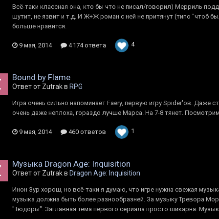
Всё-таки классная она, кто бы что не писал/говорил) Мерриль под
шутит, не язвит и т.д. И Ж+Ж роман с ней не притянут (типо "чтоб б
больше нравится.
4
9 мая, 2014
4 174 ответа
Bound by Flame
Ответ от Zutrak в
RPG
Игра очень сильно напоминает Faery, первую игру Spider'ов. Даже с
очень даже неплоха, гораздо лучше Марса. На 7-8 тянет. Посмотрим,
1
9 мая, 2014
460 ответов
Музыка Dragon Age: Inquisition
Ответ от Zutrak в
Dragon Age: Inquisition
Инон Зур хорош, но всё-таки я думаю, что игре нужна свежая музык
музыка должна быть более разнообразней. За музыку Тревора Мор
"Тюдоры". Заглавная тема первого сериала просто шикарна. Музыка