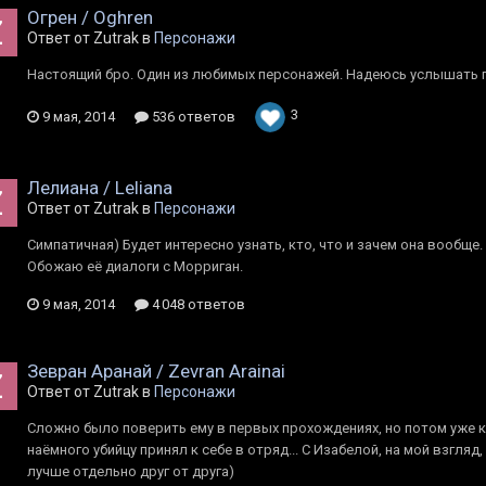
Огрен / Oghren
Ответ от Zutrak в
Персонажи
Настоящий бро. Один из любимых персонажей. Надеюсь услышать п
3
9 мая, 2014
536 ответов
Лелиана / Leliana
Ответ от Zutrak в
Персонажи
Симпатичная) Будет интересно узнать, кто, что и зачем она вообще
Обожаю её диалоги с Морриган.
9 мая, 2014
4 048 ответов
Зевран Аранай / Zevran Arainai
Ответ от Zutrak в
Персонажи
Сложно было поверить ему в первых прохождениях, но потом уже к
наёмного убийцу принял к себе в отряд... С Изабелой, на мой взгляд,
лучше отдельно друг от друга)