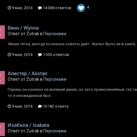
4
9 мая, 2014
14 038 ответов
Винн / Wynne
Ответ от Zutrak в
Персонажи
Умная тётка, иногда полезные советы даёт. Жалко было её в книге,
9 мая, 2014
1 055 ответов
Алистер / Alistair
Ответ от Zutrak в
Персонажи
Парень он конечно не великий умник, но зато прямолинейный. На та
то и неожиданный был.
9 мая, 2014
10 182 ответа
Изабела / Isabela
Ответ от Zutrak в
Персонажи