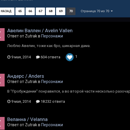
Страница 70 из 70
65
66
67
68
69
70
НАЗАД
Авелин Валлен / Avelin Vallen
Ответ от Zutrak в
Персонажи
Люблю Авелин, тоже как бро, шикарная дама.
1
9 мая, 2014
604 ответа
Андерс / Anders
Ответ от Zutrak в
Персонажи
В "Пробуждении" понравился, а во второй части несколько разоча
9 мая, 2014
18 232 ответа
Веланна / Velanna
Ответ от Zutrak в
Персонажи