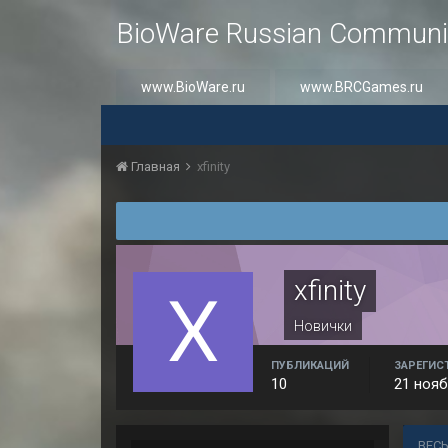
BioWare Russian Communi
www.BioWare.ru
www.BRCGames.ru
Главная
xfinity
xfinity
Новички
ПУБЛИКАЦИЙ
ЗАРЕГИС
10
21 нояб
ВЕСЬ