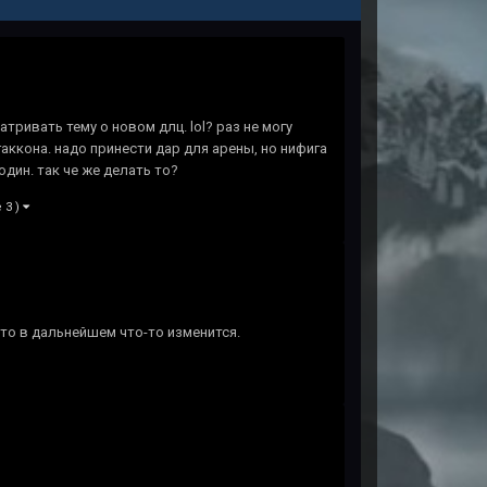
тривать тему о новом длц. lol? раз не могу
аккона. надо принести дар для арены, но нифига
один. так че же делать то?
 3 )
что в дальнейшем что-то изменится.