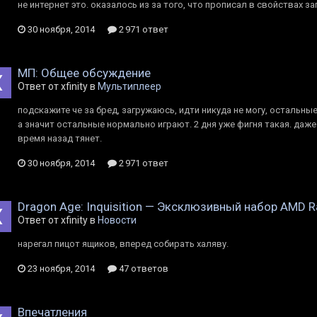
не интернет это. оказалось из за того, что прописал в свойствах за
30 ноября, 2014
2 971 ответ
МП: Общее обсуждение
Ответ от xfinity в
Мультиплеер
подскажите че за бред, загружаюсь, идти никуда не могу, остальны
а значит остальные нормально играют. 2 дня уже фигня такая. даже 
время назад тянет.
30 ноября, 2014
2 971 ответ
Dragon Age: Inquisition — Эксклюзивный набор AMD 
Ответ от xfinity в
Новости
нарегал пицот ящиков, вперед собирать халяву.
23 ноября, 2014
47 ответов
Впечатления