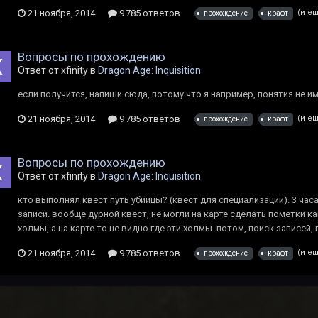
21 ноября, 2014
9 785 ответов
(и ещ
прохождение
крафт
Вопросы по прохождению
Ответ от xfinity в
Dragon Age: Inquisition
если получится, напиши сюда, потому что я например, понятия не и
21 ноября, 2014
9 785 ответов
(и ещ
прохождение
крафт
Вопросы по прохождению
Ответ от xfinity в
Dragon Age: Inquisition
кто выполнял квест путь убийцы? (квест для специализации). 3 часа
записи. вообще дурной квест, не могли на карте сделать пометки 
холмы, а на карте то не видно где эти холмы. потом, поиск записей, 
21 ноября, 2014
9 785 ответов
(и ещ
прохождение
крафт