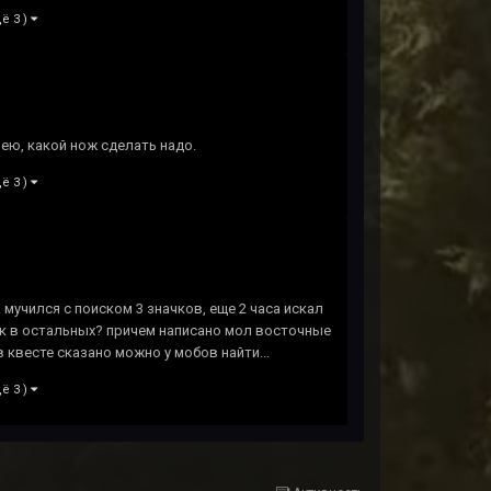
ё 3 )
мею, какой нож сделать надо.
ё 3 )
 мучился с поиском 3 значков, еще 2 часа искал
как в остальных? причем написано мол восточные
в квесте сказано можно у мобов найти...
ё 3 )