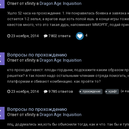
Ответ от xfinity в
Dragon Age: Inquisition
Ушло 52 часа на прохождение. 1. Не понравилась боевка и завязка 
остается 1-2 зелья, а врагов еще хоть попой ешь. в конце игры тоже
квестов много, что это такая дурь, напоминает ММОРПГ, подай прин
4
23 ноября, 2014
7 802 ответа
Вопросы по прохождению
Ответ от xfinity в
Dragon Age: Inquisition
кто проходил квест: плоды гордыни, подскажите каким образом пр
решетки? я так понял надо остальными членами отряда помогать, н
платформам и сбивают комбинацию. как пройти то?
23 ноября, 2014
9 785 ответов
(и ещ
прохождение
крафт
Вопросы по прохождению
Ответ от xfinity в
Dragon Age: Inquisition
ппц, додумались же,хоть бы объяснили тогда, как и что. так бы и ту