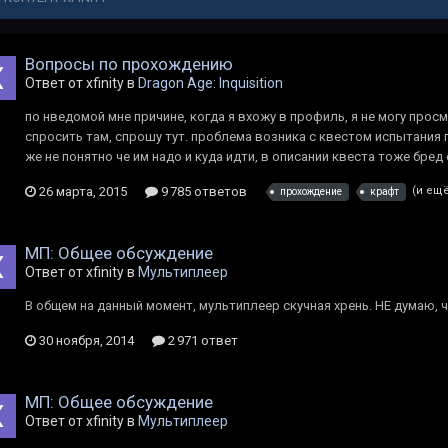
Вопросы по прохождению
Ответ от xfinity в
Dragon Age: Inquisition
по нведомой мне причине, когда я вхожу в профиль, я не могу просма
спросить там, спрошу тут. проблема возника с квестом испытания г
же не понятно че им надо и куда идти, в описании квеста тоже бред 
26 марта, 2015
9 785 ответов
(и ещё
прохождение
крафт
МП: Общее обсуждение
Ответ от xfinity в
Мультиплеер
В общем на данный момент, мультиплеер скучная хрень. НЕ думаю, 
30 ноября, 2014
2 971 ответ
МП: Общее обсуждение
Ответ от xfinity в
Мультиплеер