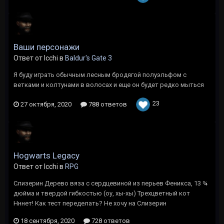
Ваши персонажи
Ответ от Icchi в
Baldur's Gate 3
Я буду играть обычным лесным бродягой полуэльфом с
ветками и колтунами в волосах и еще он будет редко мыться
23
27 октября, 2020
788 ответов
Hogwarts Legacy
Ответ от Icchi в
RPG
Слизерин Дерево вяза с сердцевиной из перьев Феникса, 13 ¾
дюйма и твердой гибкостью (оу, хы-хы) Трехцветный кот
Нннет! Как тест переделать? Не хочу на Слизерин
18 сентября, 2020
728 ответов