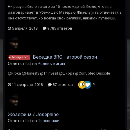
Ни разу не было такого за 16 прохождений. Было, что нпс
разговаривает в Убежище с Матерью Жизель(и та отвечает), а
она отсутствует, но всегда свои реплики, никакой путаницы.
5 апреля, 2018
9 785 ответов
Беседка BRC - второй сезон
беседка brc
Ответ от Icchi в
Ролевые игры
@Ribka @Honesty @Thinvesil @Ширра @Corrupted Disciple
5
11 февраля, 2018
87 ответов
Жозефина / Josephine
Ответ от Icchi в
Персонажи