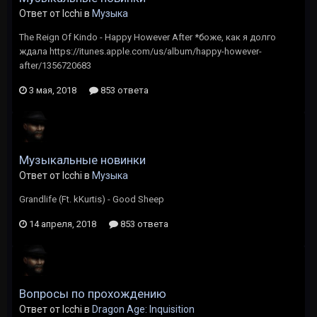
Ответ от Icchi в
Музыка
The Reign Of Kindo - Happy However After *боже, как я долго
ждала https://itunes.apple.com/us/album/happy-however-
after/1356720683
3 мая, 2018
853 ответа
Музыкальные новинки
Ответ от Icchi в
Музыка
Grandlife (Ft. kKurtis) - Good Sheep
14 апреля, 2018
853 ответа
Вопросы по прохождению
Ответ от Icchi в
Dragon Age: Inquisition