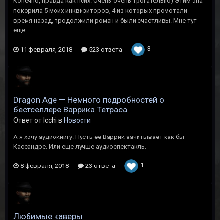
Конечно, правда как псих. Очень-очень трогательно) Этим она
покорила 5 моих инквизиторов, 4 из которых промотали
время назад, продолжили роман и были счастливы. Мне тут
еще...
3
11 февраля, 2018
523 ответа
Dragon Age — Немного подробностей о
бестселлере Варрика Тетраса
Ответ от Icchi в
Новости
А я хочу аудиокнигу. Пусть ее Варрик зачитывает как бы
Кассандре. Или еще лучше аудиоспектакль.
1
8 февраля, 2018
23 ответа
Любимые каверы