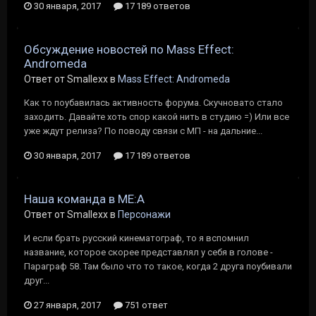
30 января, 2017
17 189 ответов
Обсуждение новостей по Mass Effect:
Andromeda
Ответ от Smallexx в
Mass Effect: Andromeda
Как то поубавилась активность форума. Скучновато стало
заходить. Давайте хоть спор какой нить в студию =) Или все
уже ждут релиза? По поводу связи с МП - на дальние...
30 января, 2017
17 189 ответов
Наша команда в ME:A
Ответ от Smallexx в
Персонажи
И если брать русский кинематограф, то я вспомнил
название, которое скорее представлял у себя в голове -
Параграф 58. Там было что то такое, когда 2 друга поубивали
друг...
27 января, 2017
751 ответ