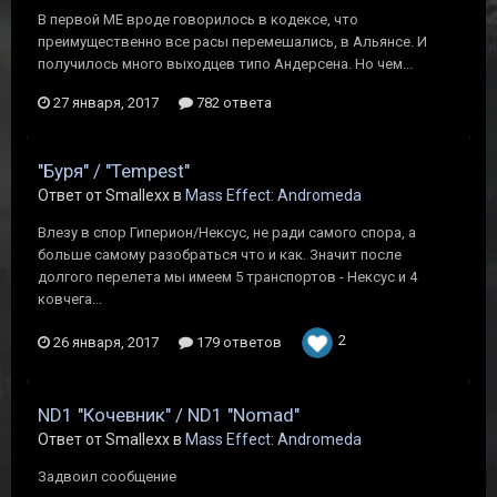
В первой МЕ вроде говорилось в кодексе, что
преимущественно все расы перемешались, в Альянсе. И
получилось много выходцев типо Андерсена. Но чем...
27 января, 2017
782 ответа
"Буря" / "Tempest"
Ответ от Smallexx в
Mass Effect: Andromeda
Влезу в спор Гиперион/Нексус, не ради самого спора, а
больше самому разобраться что и как. Значит после
долгого перелета мы имеем 5 транспортов - Нексус и 4
ковчега...
2
26 января, 2017
179 ответов
ND1 "Кочевник" / ND1 "Nomad"
Ответ от Smallexx в
Mass Effect: Andromeda
Задвоил сообщение