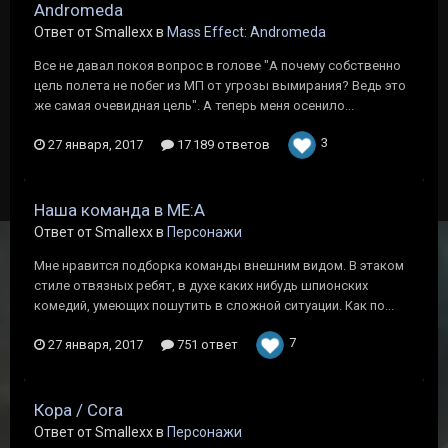
Andromeda
Ответ от Smallexx в
Mass Effect: Andromeda
Все не давал покоя вопрос в голове "А почему собственно
цель полета не побег из МП от угрозы вымирания? Ведь это
же самая очевидная цель". А теперь меня осенило...
3
27 января, 2017
17 189 ответов
Наша команда в ME:A
Ответ от Smallexx в
Персонажи
Мне нравится подборка команды внешним видом. В этаком
стиле отвязных ребят, в духе каких нибудь шпионских
комедий, умеющих пошутить в сложной ситуации. Как по...
7
27 января, 2017
751 ответ
Кора / Cora
Ответ от Smallexx в
Персонажи