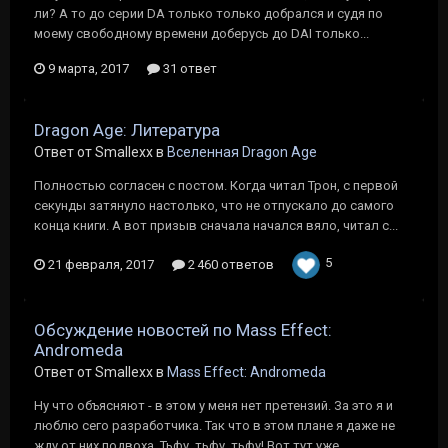
ли? А то до серии DA только только добрался и судя по
моему свободному времени доберусь до DAI только...
9 марта, 2017
31 ответ
Dragon Age: Литература
Ответ от Smallexx в
Вселенная Dragon Age
Полностью согласен с постом. Когда читал Трон, с первой
секунды затянуло настолько, что не отпускало до самого
конца книги. А вот призыв сначала начался вяло, читал с...
5
21 февраля, 2017
2 460 ответов
Обсуждение новостей по Mass Effect:
Andromeda
Ответ от Smallexx в
Mass Effect: Andromeda
Ну что объясняют - в этом у меня нет претензий. За это я и
люблю сего разработчика. Так что в этом плане я даже не
жду от них подвоха. Тьфу, тьфу, тьфу! Вот тут уже...