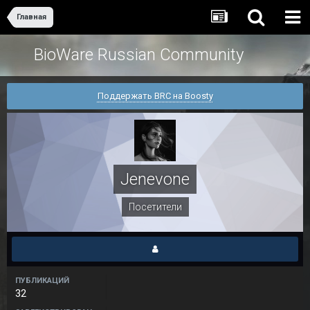
Главная
BioWare Russian Community
Поддержать BRC на Boosty
Jenevone
Посетители
ПУБЛИКАЦИЙ
32