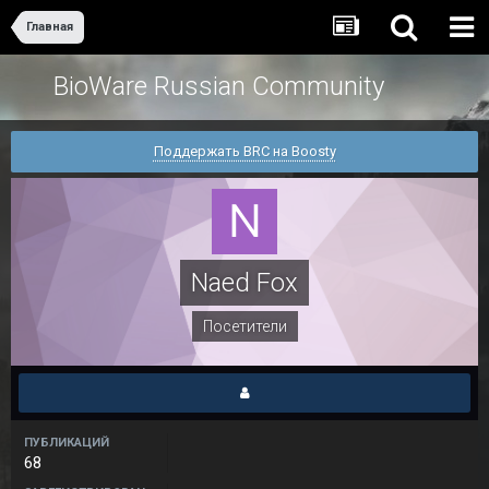
Главная
BioWare Russian Community
Поддержать BRC на Boosty
Naed Fox
Посетители
ПУБЛИКАЦИЙ
68