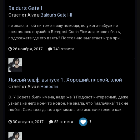
Baldur's Gate I
Ответ от Alva в
Baldur's Gate I-II
не знаю, в той ли теме я ищу помощи, но у кого-нибудь не
завалялась случайно Beregost Crash Fixe или, может быть,
подскажете где его взять? Постоянно вылетает игра при...
26 ноября, 2017
743 ответа
Лысый эльф, выпуск 1: Хороший, плохой, злой
Ответ от Alva в
Новости
О. У Совета были имена, надо же :) Подкаст интересный, даже
узнала из него кое-что новое. Не знала, что "мальчика" так не
любят. Сама всегда воспринимала его исключительно как...
1
30 августа, 2017
52 ответа