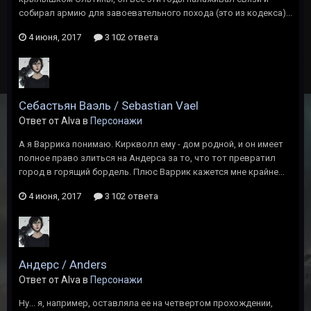
собирал армию для завоевательного похода (это из кодекса)...
4 июня, 2017
3 102 ответа
Себастьян Ваэль / Sebastian Vael
Ответ от Alva в
Персонажи
А я Варрика понимаю. Киркволл ему - дом родной, и он имеет
полное право злиться на Андерса за то, что тот превратил
город в горящий бордель. Плюс Варрик кажется мне крайне...
4 июня, 2017
3 102 ответа
Андерс / Anders
Ответ от Alva в
Персонажи
Ну... я, например, оставляла ее на четвертом прохождении,