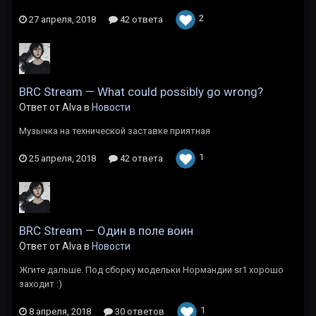
2
27 апреля, 2018
42 ответа
BRC Stream — What could possibly go wrong?
Ответ от Alva в
Новости
Музычка на технической заставке приятная
1
25 апреля, 2018
42 ответа
BRC Stream — Один в поле воин
Ответ от Alva в
Новости
Жгите дальше. Под сборку модельки Нормандии sr1 хорошо
заходит :)
1
8 апреля, 2018
30 ответов