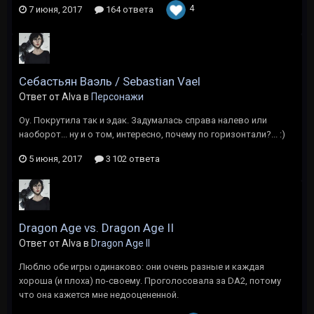
4
7 июня, 2017
164 ответа
Себастьян Ваэль / Sebastian Vael
Ответ от Alva в
Персонажи
Оу. Покрутила так и эдак. Задумалась справа налево или
наоборот... ну и о том, интересно, почему по горизонтали?... :)
5 июня, 2017
3 102 ответа
Dragon Age vs. Dragon Age II
Ответ от Alva в
Dragon Age II
Люблю обе игры одинаково: они очень разные и каждая
хороша (и плоха) по-своему. Проголосовала за DA2, потому
что она кажется мне недооцененной.