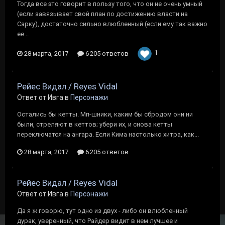
Тогда все это говорит в пользу того, что он не очень умный
(если завязывает свой план по достижению власти на
Сарку), достаточно сильно влюбленный (если ему так важно
ее...
1
28 марта, 2017
6 205 ответов
Рейес Видал / Reyes Vidal
Ответ от Ивга в
Персонажи
Остались бы кетты. Мп-шники, каким бы сбродом они ни
были, стреляют в кеттов; убери их, и снова кетты
переключатся на ангара. Если Кима настолько хитра, как...
28 марта, 2017
6 205 ответов
Рейес Видал / Reyes Vidal
Ответ от Ивга в
Персонажи
Да я ж говорю, тут одно из двух - либо он влюбленный
дурак, уверенный, что Райдер видит в нем лучшее и