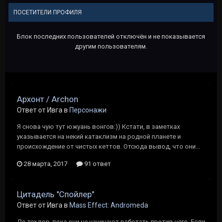
ПОСЕТИТЕЛИ ПРОФИЛЯ
Блок последних пользователей отключён и не показывается
другим пользователям.
Архонт / Archon
Ответ от Ивга в
Персонажи
Я снова чую тут южуань вонгов:)) Кстати, в заметках
указывается на некий катаклизм на родной планете и
происхождение от чистых кеттов. Отсюда вывод, что они...
28 марта, 2017
91 ответ
Цитадель "Спойлер"
Ответ от Ивга в
Mass Effect: Andromeda
До тех пор, пока они не начинают работать против него. Если