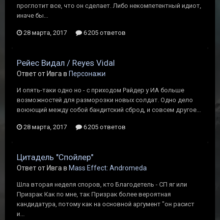
проглотит все, что он сделает. Либо некомпетентный идиот,
иначе бы...
28 марта, 2017
6 205 ответов
Рейес Видал / Reyes Vidal
Ответ от Ивга в
Персонажи
И опять-таки одно но - с приходом Райдер у ИА больше
возможностей для разморозки новых солдат. Одно дело
воюющий между собой бандитский сброд, и совсем другое...
28 марта, 2017
6 205 ответов
Цитадель "Спойлер"
Ответ от Ивга в
Mass Effect: Andromeda
Шла вторая неделя споров, кто Благодетель - СП яг или
Призрак Как по мне, так Призрак более вероятная
кандидатура, потому как на основной аргумент "он расист
и...