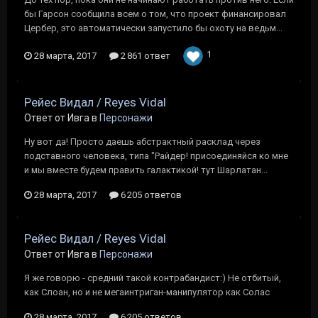
бы Гарсон сообщила всем о том, что проект финансировал
Цербер, это автоматически запустило бы охоту на ведьм...
1
28 марта, 2017
2 861 ответ
Рейес Видал / Reyes Vidal
Ответ от Ивга в
Персонажи
Ну вот да! Просто даешь абстрактный расклад через
подставного человека, типа "Райдер! присоединяйся ко мне
и мы вместе будем править галактикой! тут Шарлатан...
28 марта, 2017
6 205 ответов
Рейес Видал / Reyes Vidal
Ответ от Ивга в
Персонажи
Я же говорю - средний такой контрабандист:) Не отбитый,
как Слоан, но и не мегаинтриган-манипулятор как Солас
28 марта, 2017
6 205 ответов