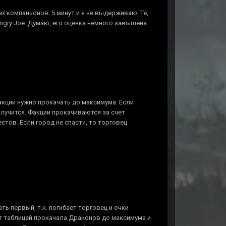
ех компаньонов. 5 минут и я не выдерживаю. Те,
ngry Joe. Думаю, его оценка немного завышена.
акции нужно прокачать до максимума. Если
олучится. Факции прокачиваются за счет
тов. Если город не спасти, то торговец
ь первый, т.к. погибает торговец и очки
ит таблицей прокачала Драконов до максимума и