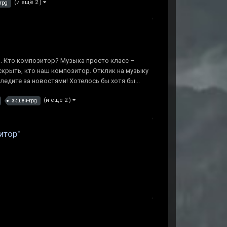
(и ещё 2 )
rpg
. Кто композитор? Музыка просто класс –
крыть, кто наш композитор. Отклик на музыку
едите за новостями! Хотелось бы хотя бы...
(и ещё 2 )
экшен-rpg
итор"