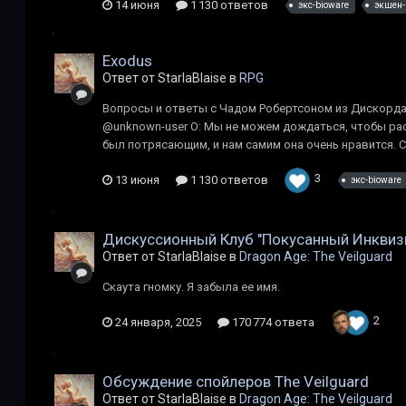
14 июня
1 130 ответов
экс-bioware
экшен-
Exodus
Ответ от StarlaBlaise в
RPG
Вопросы и ответы с Чадом Робертсоном из Дискорда
@unknown-user О: Мы не можем дождаться, чтобы рас
был потрясающим, и нам самим она очень нравится. Сл
3
13 июня
1 130 ответов
экс-bioware
Дискуссионный Клуб "Покусанный Инквиз
Ответ от StarlaBlaise в
Dragon Age: The Veilguard
Скаута гномку. Я забыла ее имя.
2
24 января, 2025
170 774 ответа
Обсуждение спойлеров The Veilguard
Ответ от StarlaBlaise в
Dragon Age: The Veilguard