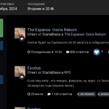
ТРИРОВАН
ПОСЕЩЕНИЕ
ября, 2024
Вторник в 20:46
The Expanse: Osiris Reborn
Ответ от StarlaBlaise в
The Expanse: Osiris Reborn
Owlcat будет на Gamescom 26-30 августа и собирается 
3
Понедельник в 15:53
800 ответов
Exodus
Ответ от StarlaBlaise в
RPG
Если very early - это январь, февраль, ну, март, то Э
2й квартал года (апрель-июнь).
20 июля
1 130 ответов
экс-bioware
экшен-