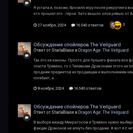
Я устала и, похоже, бросилп игру после рекрутинга вс
кто прошел это - герои. Зато вышло злое ревью от A
3
27 ноября, 2024
16 540 ответов
Обсуждение спойлеров The Veilguard
Ответ от StarlaBlaise в
Dragon Age: The Veilguard
Так это не каноны. Просто для лучшего финала все ф
спасти Тревизо, то с Теневыми Драконами этого не п
продажи предметов их продавцам и выполнением квес
погибает, а...
8 ноября, 2024
16 540 ответов
Обсуждение спойлеров The Veilguard
Ответ от StarlaBlaise в
Dragon Age: The Veilguard
В выборе между Минратосом и Тревизо нужно выбират
факции Драконов не апнуть без продажи. А вот я с ч