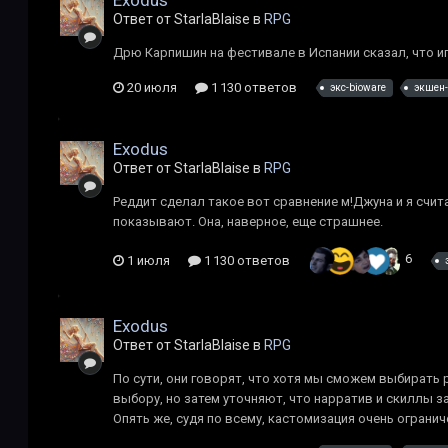
Exodus
Ответ от StarlaBlaise в
RPG
Дрю Карпишин на фестивале в Испании сказал, что иг
20 июля
1 130 ответов
экс-bioware
экшен-
Exodus
Ответ от StarlaBlaise в
RPG
Реддит сделал такое вот сравнение м!Джуна и я счита
показывают. Она, наверное, еще страшнее.
6
1 июля
1 130 ответов
Exodus
Ответ от StarlaBlaise в
RPG
По сути, они говорят, что хотя мы сможем выбирать
выбору, но затем уточняют, что нарратив и скиллы зав
Опять же, судя по всему, кастомизация очень ограни