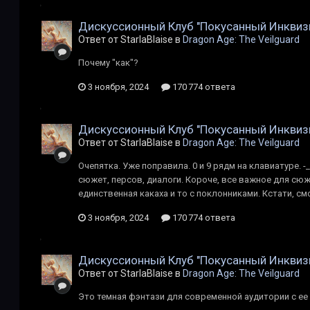
Дискуссионный Клуб "Покусанный Инквиз
Ответ от StarlaBlaise в
Dragon Age: The Veilguard
Почему "как"?
3 ноября, 2024
170 774 ответа
Дискуссионный Клуб "Покусанный Инквиз
Ответ от StarlaBlaise в
Dragon Age: The Veilguard
Очепятка. Уже поправила. 0 и 9 рядм на клавиатуре. -_
сюжет, персов, диалоги. Короче, все важное для сюж
единственная какаха и то с поклонниками. Кстати, см
3 ноября, 2024
170 774 ответа
Дискуссионный Клуб "Покусанный Инквиз
Ответ от StarlaBlaise в
Dragon Age: The Veilguard
Это темная фэнтази для современной аудитории с ее 