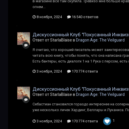
в магазине все там скупила. Тревизо мне больше нрав
огнем...
8 ноября, 2024
16 540 ответов
Дискуссионный Клуб "Покусанный Инквиз
Ответ от StarlaBlaise в
Dragon Age: The Veilguard
Я считаю, что хороший писатель может заинтересоват
читать всю книгу, чтобы понять, что она написана г
Есть бантеры, есть диалоги 1 на 1 Рука с персом, есть
3 ноября, 2024
170 774 ответа
Дискуссионный Клуб "Покусанный Инквиз
Ответ от StarlaBlaise в
Dragon Age: The Veilguard
Себастиан становился гораздо интереснее на сопернич
уже несколько личек Хардинг, Беллары и Луканиса. П
1
3 ноября, 2024
170 774 ответа