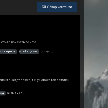
Обзор контента
что-то показать по игре.
(и ещё 1 )
the expanse
owlcat games
кспансия выйдет позже, т.к. у Совокотов заявлен
(и ещё 2 )
rpg