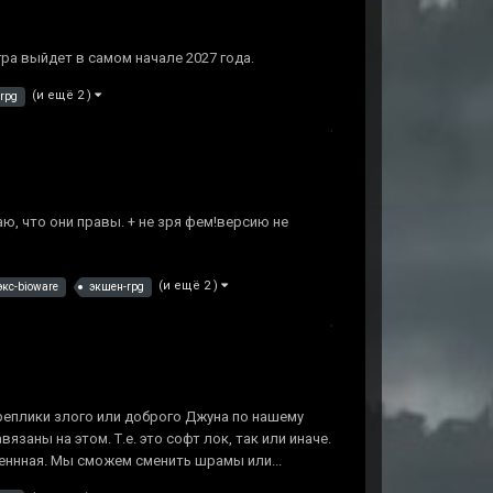
ра выйдет в самом начале 2027 года.
(и ещё 2 )
rpg
ю, что они правы. + не зря фем!версию не
(и ещё 2 )
экс-bioware
экшен-rpg
 реплики злого или доброго Джуна по нашему
язаны на этом. Т.е. это софт лок, так или иначе.
ченнная. Мы сможем сменить шрамы или...