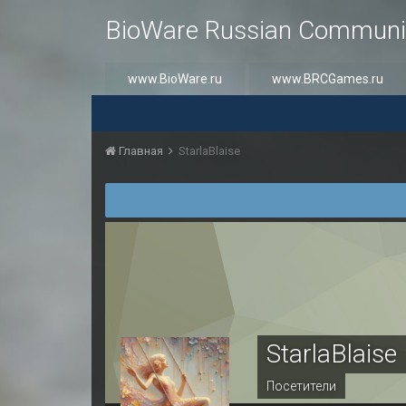
BioWare Russian Communi
www.BioWare.ru
www.BRCGames.ru
Главная
StarlaBlaise
StarlaBlaise
Посетители