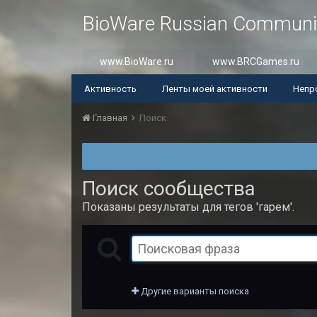
BioWare Russian Communi
www.BioWare.ru
www.BRCGames.ru
Активность
Ленты моей активности
Непр
Главная
Поиск
Поиск сообщества
Показаны результаты для тегов 'гарем'.
Другие варианты поиска