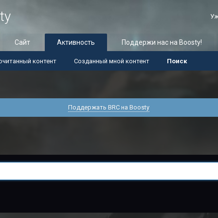
ty
Уж
Сайт
Активность
Поддержи нас на Boosty!
очитанный контент
Созданный мной контент
Поиск
Поддержать BRC на Boosty