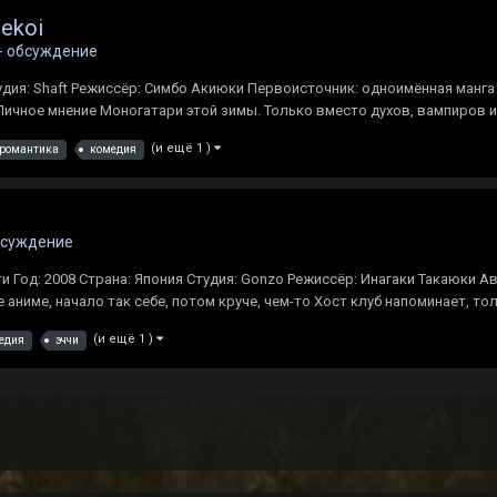
ekoi
- обсуждение
удия: Shaft Режиссёр: Симбо Акиюки Первоисточник: одноимённая манга К
 Личное мнение Моногатари этой зимы. Только вместо духов, вампиров и 
(и ещё 1 )
романтика
комедия
бсуждение
ти Год: 2008 Страна: Япония Студия: Gonzo Режиссёр: Инагаки Такаюки А
 аниме, начало так себе, потом круче, чем-то Хост клуб напоминает, то
(и ещё 1 )
едия
эччи