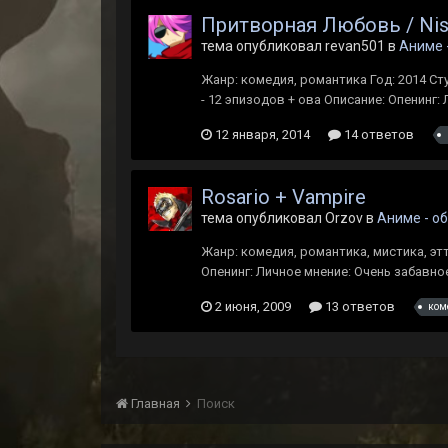
Притворная Любовь / Nis
тема опубликовал revan501 в
Аниме 
Жанр: комедия, романтика Год: 2014 Ст
- 12 эпизодов + ова Описание: Опенинг:
12 января, 2014
14 ответов
Rosario + Vampire
тема опубликовал Orzov в
Аниме - о
Жанр: комедия, романтика, мистика, эт
Опенинг: Личное мнение: Очень забавное
2 июня, 2009
13 ответов
ком
Главная
Поиск