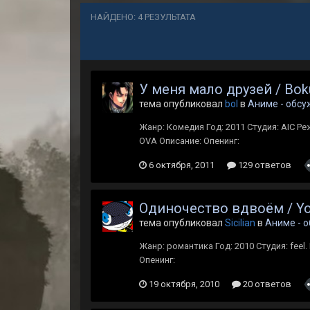
НАЙДЕНО: 4 РЕЗУЛЬТАТА
У меня мало друзей / Bok
тема опубликовал
bol
в
Аниме - обс
Жанр: Комедия Год: 2011 Студия: AIC Ре
OVA Описание: Опенинг:
6 октября, 2011
129 ответов
Одиночество вдвоём / Yo
тема опубликовал
Sicilian
в
Аниме - 
Жанр: романтика Год: 2010 Студия: feel
Опенинг:
19 октября, 2010
20 ответов