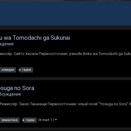
u wa Tomodachi ga Sukunai
уждение
жиссёр: Сайто Хисаси Первоосточник: ранобэ Boku wa Tomodachi ga Suku
комедия
гарем
suga no Sora
обсуждение
. Режиссёр: Такео Такахащи Первоосточник: visual novel "Yosuga no Sora"
(и ещё 1 )
романтика
гарем