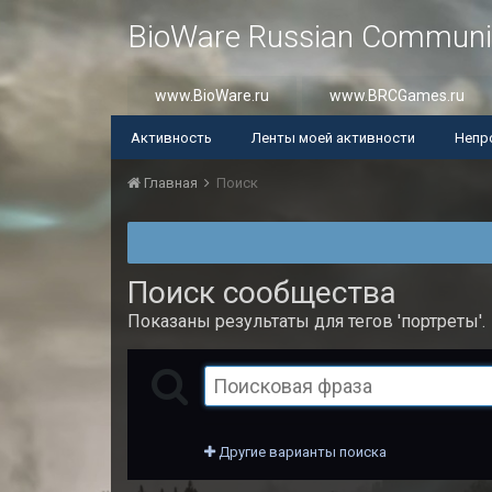
BioWare Russian Communi
www.BioWare.ru
www.BRCGames.ru
Активность
Ленты моей активности
Непр
Главная
Поиск
Поиск сообщества
Показаны результаты для тегов 'портреты'.
Другие варианты поиска