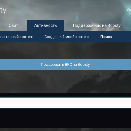
ty
Уж
Сайт
Активность
Поддержи нас на Boosty!
очитанный контент
Созданный мной контент
Поиск
Поддержать BRC на Boosty