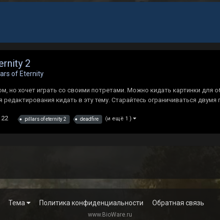
rnity 2
lars of Eternity
пом, но хочет играть со своими потретами. Можно кидать картинки для
едактирования кидать в эту тему. Старайтесь ограничиваться двумя по
22
(и ещё 1 )
pillars of eternity 2
deadfire
Тема
Политика конфиденциальности
Обратная связь
www.BioWare.ru