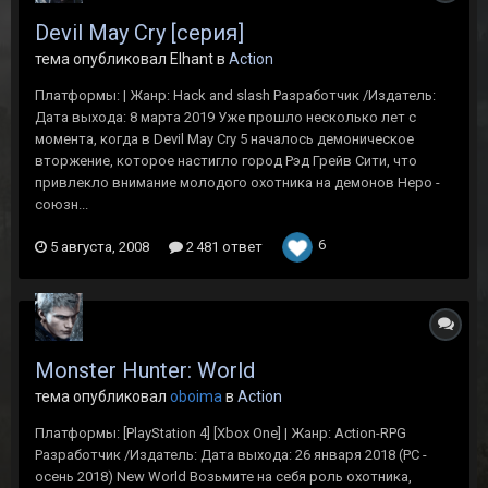
Devil May Cry [серия]
тема опубликовал Elhant в
Action
Платформы: | Жанр: Hack and slash Разработчик /Издатель:
Дата выхода: 8 марта 2019 Уже прошло несколько лет с
момента, когда в Devil May Cry 5 началось демоническое
вторжение, которое настигло город Рэд Грейв Сити, что
привлекло внимание молодого охотника на демонов Неро -
союзн...
6
5 августа, 2008
2 481 ответ
Monster Hunter: World
тема опубликовал
oboima
в
Action
Платформы: [PlayStation 4] [Xbox One] | Жанр: Action-RPG
Разработчик /Издатель: Дата выхода: 26 января 2018 (PC -
осень 2018) New World Возьмите на себя роль охотника,