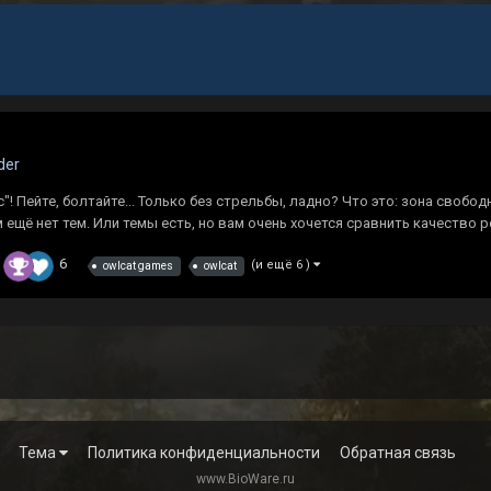
der
! Пейте, болтайте... Только без стрельбы, ладно? Что это: зона свобод
м ещё нет тем. Или темы есть, но вам очень хочется сравнить качество р
6
(и ещё 6 )
owlcat games
owlcat
Тема
Политика конфиденциальности
Обратная связь
www.BioWare.ru