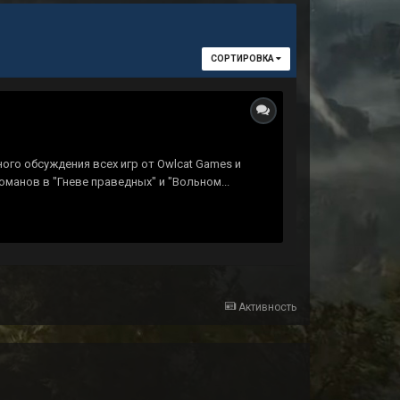
СОРТИРОВКА
ного обсуждения всех игр от Owlcat Games и
оманов в "Гневе праведных" и "Вольном...
Активность