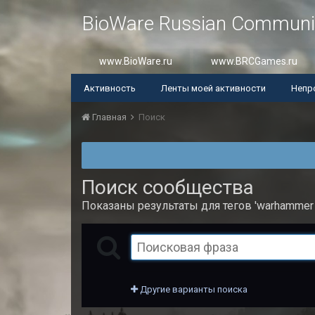
BioWare Russian Communi
www.BioWare.ru
www.BRCGames.ru
Активность
Ленты моей активности
Непр
Главная
Поиск
Поиск сообщества
Показаны результаты для тегов 'warhammer 
Другие варианты поиска