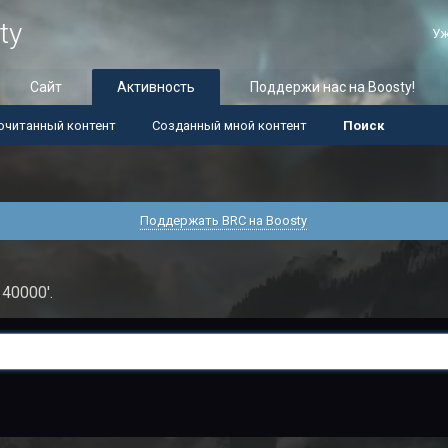
ty
Уж
Сайт
Активность
Поддержи нас на Boosty!
очитанный контент
Созданный мной контент
Поиск
Поддержать BRC на Boosty
40000'.