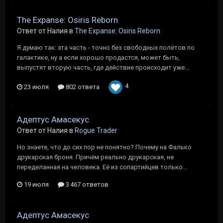
The Expanse: Osiris Reborn
Ответ от Налия в
The Expanse: Osiris Reborn
Я думаю так: эта часть - точно без свободных полётов по
галактике, ну а если хорошо продастся, может быть,
выпустят вторую часть, где действие происходит уже...
4
23 июля
802 ответа
Адептус Амасекус
Ответ от Налия в
Rogue Trader
Но знаете, что до сих пор не понятно? Почему на Фалько
друкарская броня. Причём реально друкарская, не
переделанная на человека. Её из сопартийцев только...
19 июля
3 467 ответов
Адептус Амасекус