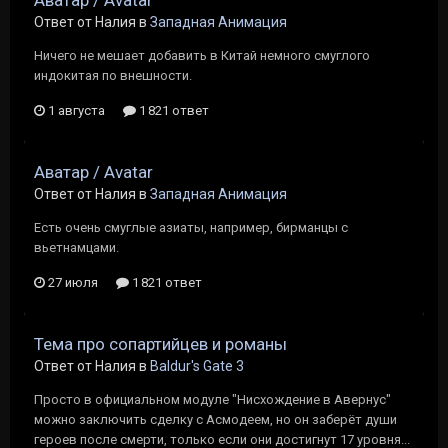
Аватар / Avatar
Ответ от Налия в
Западная Анимация
Ничего не мешает добавить в Китай немного смуглого
индокитая по внешности.
1 августа
1 821 ответ
Аватар / Avatar
Ответ от Налия в
Западная Анимация
Есть очень смуглые азиаты, например, бирманцы с
вьетнамцами.
27 июля
1 821 ответ
Тема про сопартийцев и романы
Ответ от Налия в
Baldur's Gate 3
Просто в официальном модуле "Нисхождение в Авернус"
можно заключить сделку с Асмодеем, но он заберёт души
героев после смерти, только если они достигнут 17 уровня...