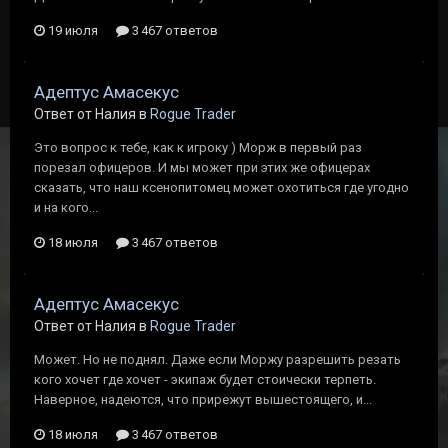
19 июля
3 467 ответов
Адептус Амасекус
Ответ от Налия в
Rogue Trader
Это вопрос к тебе, как к игроку ) Морж в первый раз
порезал офицеров. И мы может при этих же офицерах
сказать, что наш ксенопитомец может охотиться где угодно
и на кого...
18 июля
3 467 ответов
Адептус Амасекус
Ответ от Налия в
Rogue Trader
Может. Но не поднял. Даже если Моржу разрешить резать
кого хочет где хочет - экипаж будет стоически терпеть.
Наверное, надеются, что прирежут вышестоящего, и...
18 июля
3 467 ответов