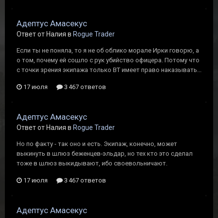
Адептус Амасекус
Ответ от Налия в
Rogue Trader
Если ты не поняла, то я не об облико морале Ирки говорю, а
о том, почему ей сошло с рук убийство офицера. Потому что
с точки зрения экипажа только ВТ имеет право наказывать...
17 июля
3 467 ответов
Адептус Амасекус
Ответ от Налия в
Rogue Trader
Но по факту - так оно и есть. Экипаж, конечно, может
выкинуть в шлюз беженцев-эльдар, но тех кто это сделал
тоже в шлюз выкидывают, ибо своевольничают.
17 июля
3 467 ответов
Адептус Амасекус