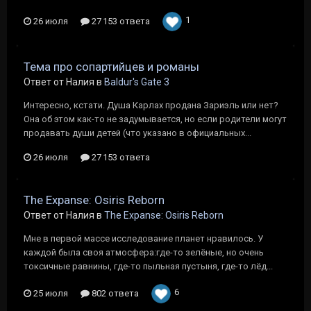
1
26 июля
27 153 ответа
Тема про сопартийцев и романы
Ответ от Налия в
Baldur's Gate 3
Интересно, кстати. Душа Карлах продана Зариэль или нет?
Она об этом как-то не задумывается, но если родители могут
продавать души детей (что указано в официальных...
26 июля
27 153 ответа
The Expanse: Osiris Reborn
Ответ от Налия в
The Expanse: Osiris Reborn
Мне в первой массе исследование планет нравилось. У
каждой была своя атмосфера:где-то зелёные, но очень
токсичные равнины, где-то пыльная пустыня, где-то лёд...
6
25 июля
802 ответа