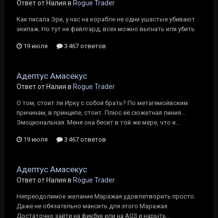
Ответ от Налия в
Rogue Trader
Как писала Эри, у нас на корабле не одни ушастые убивают
экипаж. Но тут не фейлгард, всех можно выгнать или убить.
19 июля
3 467 ответов
Адептус Амасекус
Ответ от Налия в
Rogue Trader
О том, стоит ли Ирку с собой брать? По метагемойвским
причинам, в принципе, стоит. Плюс её сюжетная линия...
Эмоциональная. Меня она бесит в той же мере, что и...
19 июля
3 467 ответов
Адептус Амасекус
Ответ от Налия в
Rogue Trader
Непреодолимое желание Маражая удовлетворить просто.
Даже не обязательно мансить для этого Маражая.
Достаточно зайти на фикбук или на АО3 и нарыть...