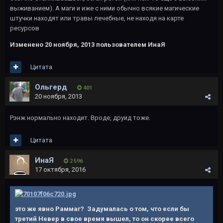
выживанием). А маги и иже с ними обычно всякие магические
штучки находят или травы лечебные, не находя на карте
ресурсов
Изменено
20 ноября, 2013
пользователем ИнаЯ
Цитата
Ольгерд
401
20 ноября, 2013
Рэнж нормально находит. Вроде, друид тоже.
Цитата
ИнаЯ
2 596
17 октября, 2016
это же явно Раммаг? Задумалась о том, что если бы
третий Невер в свое время вышел, то он скорее всего