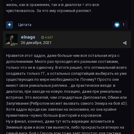
жизнь, как в сражениях, так и в диалогах = это все
чувствовалось. За что ему огромный респект.
Цитата
1
elnago
6 607
26 декабря, 2021
Нравится этот аддон, даже больше чем вся остальная игра с
дополнениями. Много раз проходил его разными составами,
только что не в одиночку. В итоге решил, что оптимальней всего
создавать только ГГ, а остальных сопартийцев выбирать из уже
существующих по мере необходимости. Почему? Просто они
имеют свои уникальные реплики... да практически везде: в
диалогах, при заходе на новую локацию, даже при уникальных
встречах. Это веселей, чем стандартные Дипломатия, Обман или
Запугивание (Ребролом может вызвать самого Зехира на бой xD).
Хотя аддон вроде как завязан на экономике, но она крайне
примитивна—нужно больше факторий и корованов.
Ну и финал, конечно, даже тут есть вариации: вломиться в
Змеиный храм и всех там вынести, либо прокрасться втихую на
самый верх. Бой с Герольдом тоже даёт простор для тактики.