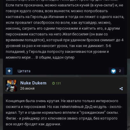
Если пати прокачана, можно навалиться кучей (в куче-сила!) и, не
говоря худого слова, всех вынести; можно попробовать
кастовать на Герольда
Изгнание
и тогда он ляжет с одного каста,
если провалит спасбросок по воле, как аутсайдер; можно,
наконец, сагрить его одним персонажем и кайтить его, а другим
персонажем кастовать на него
Жезл бессилия
(он вам со
временем попадётся), который при удачном броске снимает до 4
уровней за раз и не наносит урона, так как не дамажит. 5-6
попаданий, у Герольда попросту заканчиваются уровни и
моменто мори
... . В общем, аддон супер
Цитата
2
Nuke Dukem
131
26 июня
Концепция была очень крутая. Не хватало только интересного
сюжета и персонажей. Но как геймплейный ДнД-модуль - около-
идеал. Тут и отдыхи нормально вплели и "гражданские" скилы.
Фигак - и рейнджер это ключевое звено отряда, без которого
все ходят-бродят как дурачки.