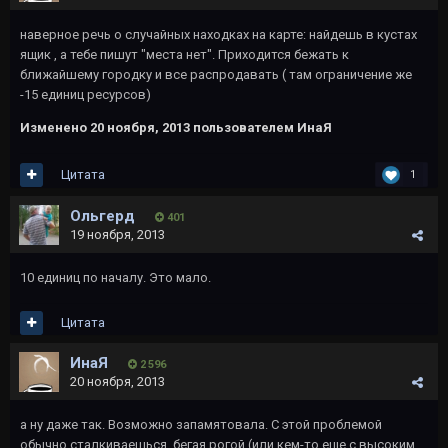
наверное речь о случайных находках на карте: найдешь в кустах
ящик , а тебе пишут "места нет". Приходится бежать к
ближайшему городку и все распродавать ( там ограничение же
-15 единиц ресурсов)
Изменено
20 ноября, 2013
пользователем ИнаЯ
Цитата
1
Ольгерд
401
19 ноября, 2013
10 единиц по началу. Это мало.
Цитата
ИнаЯ
2 596
20 ноября, 2013
а ну даже так. Возможно запамятовала. С этой проблемой
обычно сталкиваешься, бегая рогой (или кем-то еще с высоким