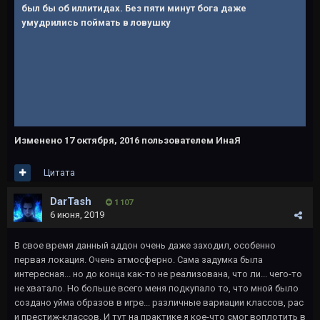
был бы об иллитидах. Без пяти минут бога даже
умудрились поймать в ловушку
Изменено
17 октября, 2016
пользователем ИнаЯ
Цитата
DarTash
1 107
6 июня, 2019
В свое время данный аддон очень даже заходил, особенно
первая локация. Очень атмосферно. Сама задумка была
интересная... но до конца как-то не реализована, что ли... чего-то
не хватало. Но больше всего меня подкупало то, что мной было
создано уйма образов в игре... различные вариации классов, рас
и престиж-классов. И тут на практике я кое-что смог воплотить в