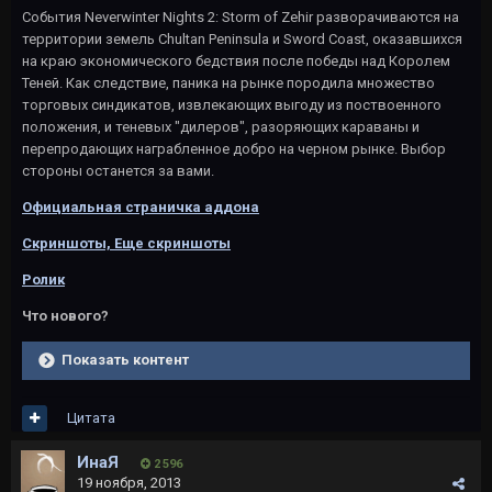
События Neverwinter Nights 2: Storm of Zehir разворачиваются на
территории земель Chultan Peninsula и Sword Coast, оказавшихся
на краю экономического бедствия после победы над Королем
Теней. Как следствие, паника на рынке породила множество
торговых синдикатов, извлекающих выгоду из поствоенного
положения, и теневых "дилеров", разоряющих караваны и
перепродающих награбленное добро на черном рынке. Выбор
стороны останется за вами.
Официальная страничка аддона
Скриншоты,
Еще скриншоты
Ролик
Что нового?
Показать контент
Цитата
ИнаЯ
2 596
19 ноября, 2013