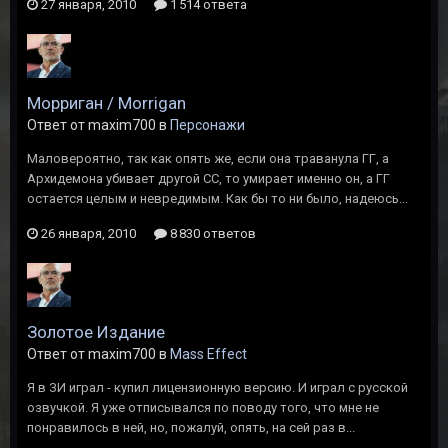
27 января, 2010
1 514 ответа
Морриган / Morrigan
Ответ от maxim700 в
Персонажи
Маловероятно, так как опять же, если она траванула ГГ, а
Архидемона убивает другой СС, то умирает именно он, а ГГ
остается целым и невредимым. Как бы то ни было, надеюсь...
26 января, 2010
8 830 ответов
Золотое Издание
Ответ от maxim700 в
Mass Effect
Я в ЗИ играл - купил лицензионную версию. И играл с русской
озвучкой. Я уже отписывался по поводу того, что мне не
понравилось в ней, но, пожалуй, опять, на сей раз в...