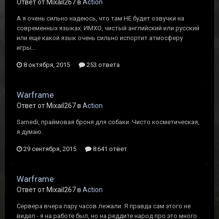
Ответ от Mixail267 в
Action
А я очень сильно надеюсь, что там НЕ будет озвучки на
современных языках. ИМХО, чистый английский или русский
или еще какой язык очень сильно испортит атмосферу
игры...
8 октября, 2015
253 ответа
Warframe
Ответ от Mixail267 в
Action
Samedi, праймовая броня для собаки. Чисто косметическая,
я думаю.
29 сентября, 2015
8 641 ответ
Warframe
Ответ от Mixail267 в
Action
Сервера вчера пару часов лежали. Я правда сам этого не
видел - я на работе был, но на реддите народ про это много