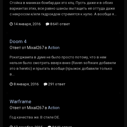
Cтойка в маниках-бомбардах это кпц. Пусть даже и в обоих
вариантах этих, все равно шансы вытащить её оттуда даже
с некросом и/или гидроидом стремятся к нулю. А вообще я...
14 января, 2016
8 641 ответ
Doom 4
Ответ от Mixail267 в
Action
Рокетджампа в думе не было просто потому, что в нем
нельзя было смотреть вверх-вниз (Raven software добавили
это в heretic) и прыгать вообще (прыжок добавили только
в...
8 января, 2016
291 ответ
Warframe
Ответ от Mixail267 в
Action
Год качества же. В стиле DE.