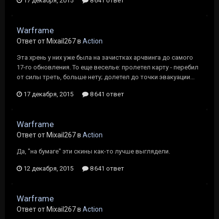
17 декабря, 2015
8 641 ответ
Warframe
Ответ от Mixail267 в
Action
Эта хрень у них уже была на зачистках арчвинга до самого
17-го обновления. То еще веселье: пролетел карту - перебил
от силы треть, больше нету; долетел до точки эвакуации...
17 декабря, 2015
8 641 ответ
Warframe
Ответ от Mixail267 в
Action
Да, "на бумаге" эти скины как-то лучше выглядели.
12 декабря, 2015
8 641 ответ
Warframe
Ответ от Mixail267 в
Action