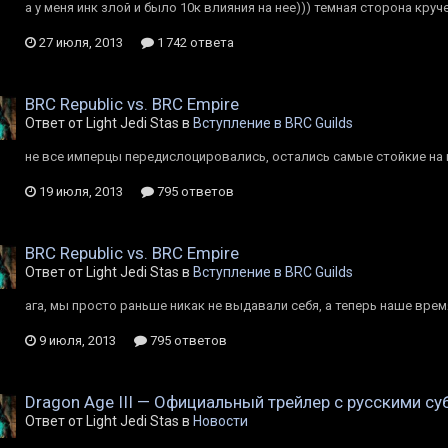
а у меня инк злой и было 10к влияния на нее))) темная сторона круче
27 июля, 2013
1 742 ответа
BRC Republic vs. BRC Empire
Ответ от Light Jedi Stas в
Вступление в BRC Guilds
не все имперцы передислоцировались, остались самые стойкие на 
19 июля, 2013
795 ответов
BRC Republic vs. BRC Empire
Ответ от Light Jedi Stas в
Вступление в BRC Guilds
ага, мы просто раньше никак не выдавали себя, а теперь наше вр
9 июля, 2013
795 ответов
Dragon Age III — Официальный трейлер c русскими с
Ответ от Light Jedi Stas в
Новости