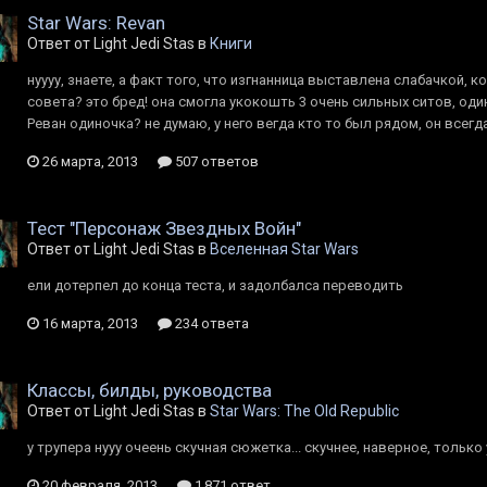
Star Wars: Revan
Ответ от Light Jedi Stas в
Книги
нуууу, знаете, а факт того, что изгнанница выставлена слабачкой, 
совета? это бред! она смогла укокошть 3 очень сильных ситов, оди
Реван одиночка? не думаю, у него вегда кто то был рядом, он всегда
26 марта, 2013
507 ответов
Тест "Персонаж Звездных Войн"
Ответ от Light Jedi Stas в
Вселенная Star Wars
ели дотерпел до конца теста, и задолбалса переводить
16 марта, 2013
234 ответа
Классы, билды, руководства
Ответ от Light Jedi Stas в
Star Wars: The Old Republic
у трупера нууу очеень скучная сюжетка... скучнее, наверное, только
20 февраля, 2013
1 871 ответ