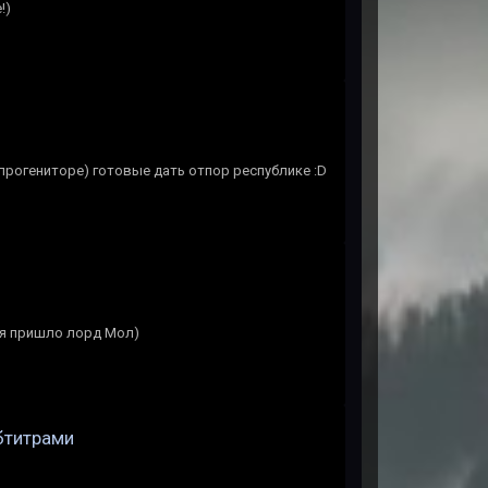
!)
прогениторе) готовые дать отпор республике :D
емя пришло лорд Мол)
убтитрами