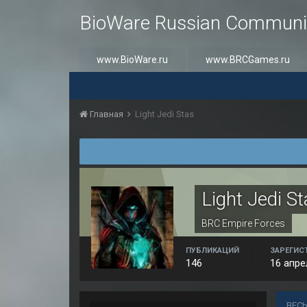
BioWare Russian Communi
www.BioWare.ru
www.BRCGames.ru
Главная
Light Jedi Stas
Light Jedi S
BRC Empire Forces
ПУБЛИКАЦИЙ
ЗАРЕГИС
146
16 апре
ВЕСЬ