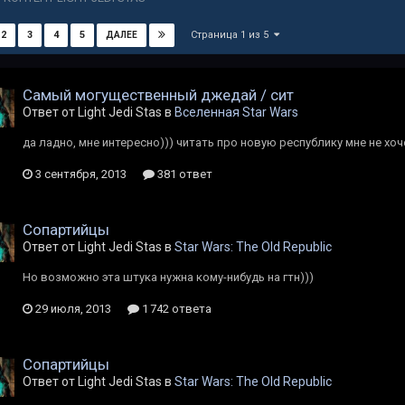
Страница 1 из 5
2
3
4
5
ДАЛЕЕ
Самый могущественный джедай / сит
Ответ от Light Jedi Stas в
Вселенная Star Wars
да ладно, мне интересно))) читать про новую республику мне не хоче
3 сентября, 2013
381 ответ
Сопартийцы
Ответ от Light Jedi Stas в
Star Wars: The Old Republic
Но возможно эта штука нужна кому-нибудь на гтн)))
29 июля, 2013
1 742 ответа
Сопартийцы
Ответ от Light Jedi Stas в
Star Wars: The Old Republic