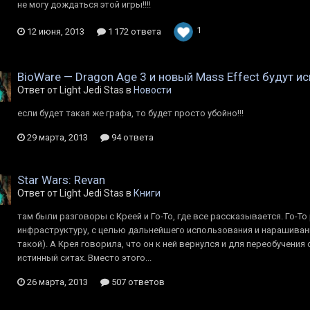
не могу дождаться этой игры!!!!
1
12 июня, 2013
1 172 ответа
BioWare — Dragon Age 3 и новый Mass Effect будут ис
Ответ от Light Jedi Stas в
Новости
если будет такая же графа, то будет просто убойно!!!
29 марта, 2013
94 ответа
Star Wars: Revan
Ответ от Light Jedi Stas в
Книги
там были разговоры с Креей и Го-То, где все рассказывается. Го-То
инфраструктуру, с целью дальнейшего использования и нарашиван
такой). А Крея говорила, что он к ней вернулся и для переобучени
истинный ситах. Вместо этого...
26 марта, 2013
507 ответов