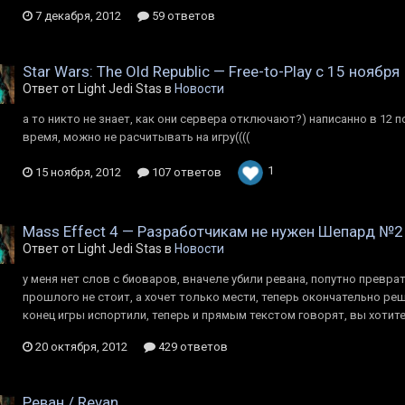
7 декабря, 2012
59 ответов
Star Wars: The Old Republic — Free-to-Play с 15 ноября
Ответ от Light Jedi Stas в
Новости
а то никто не знает, как они сервера отключают?) написанно в 12 п
время, можно не расчитывать на игру((((
1
15 ноября, 2012
107 ответов
Mass Effect 4 — Разработчикам не нужен Шепард №2
Ответ от Light Jedi Stas в
Новости
у меня нет слов с биоваров, вначеле убили ревана, попутно превра
прошлого не стоит, а хочет только мести, теперь окончательно реш
конец игры испортили, теперь и прямым текстом говорят, вы хотите 
20 октября, 2012
429 ответов
Реван / Revan