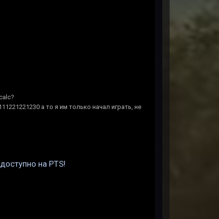
calc?
1221221230 а то я им только начал играть, не
 доступно на PTS!