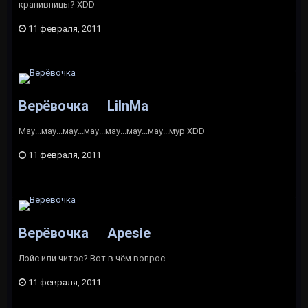
крапивницы? XDD
11 февраля, 2011
Верёвочка
LiInMa
Мау...мау...мау...мау...мау...мау...мау...мур XDD
11 февраля, 2011
Верёвочка
Apesie
Лэйс или читос? Вот в чём вопрос...
11 февраля, 2011