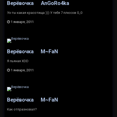
Верёвочка
AnGoRo4ka
Ух-ты какая красотища ))) У тебя 7 плюсов 0_0
1 января, 2011
Верёвочка
M~FaN
Я пьяная XDD
1 января, 2011
Верёвочка
M~FaN
Как отпразновал?