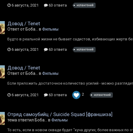
6 августа, 2021
63 ответа
нолангений
Довод / Tenet
Ответ от Боба... в
Фильмы
Будто в реальной жизни не бывает садистов, избивающих жертв бе
6 августа, 2021
63 ответа
нолангений
Довод / Tenet
Ответ от Боба... в
Фильмы
Если приложить достаточное количество усилий - можно разглядеть
2
6 августа, 2021
63 ответа
нолангений
Отряд самоубийц / Suicide Squad [франшиза]
тема ответил Боба... в
Фильмы
То есть, если в новом скваде будет "куча других, более важных по