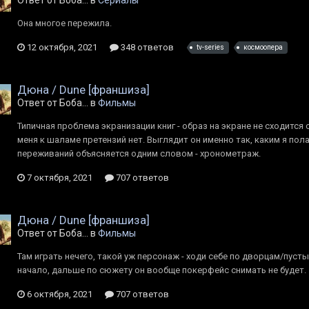
Ответ от Боба... в
Сериалы
Она многое пережила.
12 октября, 2021
348 ответов
tv-series
космоопера
Дюна / Dune [франшиза]
Ответ от Боба... в
Фильмы
Типичная проблема экранизации книг - образ на экране не сходится 
меня к шаламе претензий нет. Выглядит он именно так, каким я пол
переживаний объясняется одним словом - хронометраж.
7 октября, 2021
707 ответов
Дюна / Dune [франшиза]
Ответ от Боба... в
Фильмы
Там играть нечего, такой уж персонаж - ходи себе по дворцам/пуст
начало, дальше по сюжету он вообще покерфейс снимать не будет.
6 октября, 2021
707 ответов