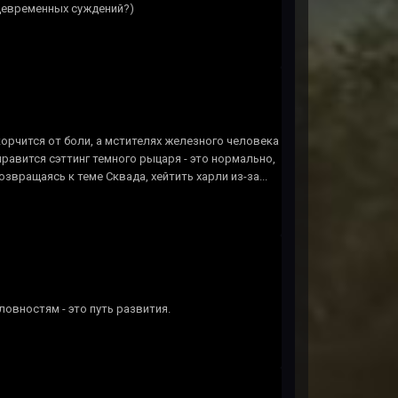
девременных суждений?)
корчится от боли, а мстителях железного человека
нравится сэттинг темного рыцаря - это нормально,
звращаясь к теме Сквада, хейтить харли из-за...
овностям - это путь развития.