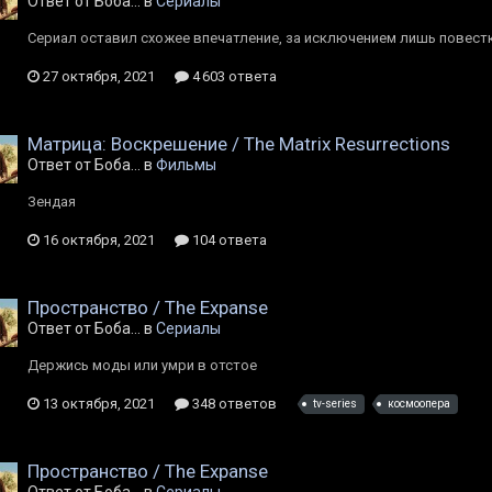
Ответ от Боба... в
Сериалы
Сериал оставил схожее впечатление, за исключением лишь повестки
27 октября, 2021
4 603 ответа
Матрица: Воскрешение / The Matrix Resurrections
Ответ от Боба... в
Фильмы
Зендая
16 октября, 2021
104 ответа
Пространство / The Expanse
Ответ от Боба... в
Сериалы
Держись моды или умри в отстое
13 октября, 2021
348 ответов
tv-series
космоопера
Пространство / The Expanse