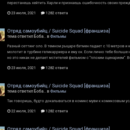
перестанешь хейтить Харли и признаешь ошибочность своих преж
23 июля, 2021
1 282 ответа
Отряд самоубийц / Suicide Squad [франшиза]
тема ответил Боба... в
Фильмы
Разный сеттинг оло. В темном рыцаре бэтмен падает с 10 метров и 
молотит в турбине геликарриера и ему ок. Если лично тебе больше 
но это никак не делает мстителей фильмом с "плохим сценарием". Во
23 июля, 2021
1 282 ответа
Отряд самоубийц / Suicide Squad [франшиза]
тема ответил Боба... в
Фильмы
Так говоришь, будто докапываться в комикс муви к комиксовым усл
22 июля, 2021
1 282 ответа
Отряд самоубийц / Suicide Squad [франшиза]