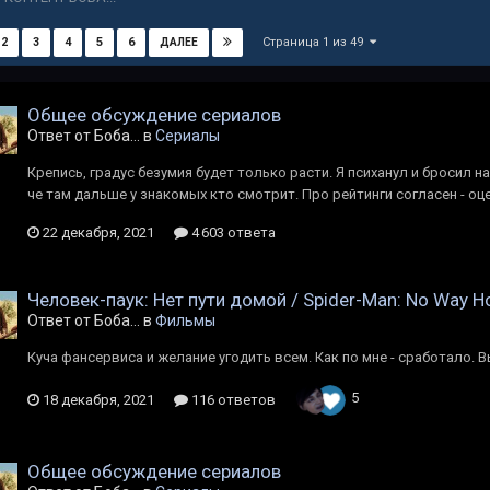
Страница 1 из 49
2
3
4
5
6
ДАЛЕЕ
Общее обсуждение сериалов
Ответ от Боба... в
Сериалы
Крепись, градус безумия будет только расти. Я психанул и бросил 
че там дальше у знакомых кто смотрит. Про рейтинги согласен - оц
22 декабря, 2021
4 603 ответа
Человек-паук: Нет пути домой / Spider-Man: No Way 
Ответ от Боба... в
Фильмы
Куча фансервиса и желание угодить всем. Как по мне - сработало. 
5
18 декабря, 2021
116 ответов
Общее обсуждение сериалов