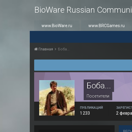
BioWare Russian Communi
www.BioWare.ru
www.BRCGames.ru
Главная
Боба...
Боба...
Посетители
ПУБЛИКАЦИЙ
ЗАРЕГИС
1 233
2 февра
ВЕСЬ