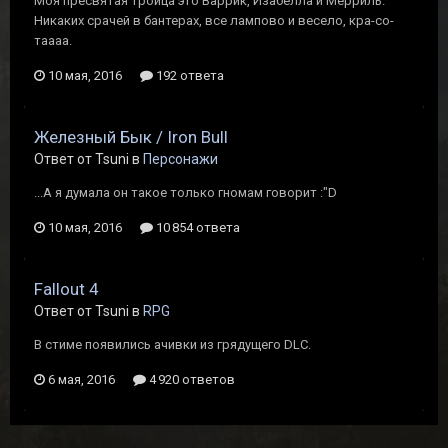
Моя пресвятая троица это Варрик, Изабелла и Мерриль.
Никаких срачей в бантерах, все лампово и весело, кра-со-
таааа.
10 мая, 2016
192 ответа
Железный Бык / Iron Bull
Ответ от Tsuni в
Персонажи
...А я думала он такое только гномам говорит :"D
10 мая, 2016
10 854 ответа
Fallout 4
Ответ от Tsuni в
RPG
В стиме появились ачивки из грядущего DLC.
6 мая, 2016
4 920 ответов