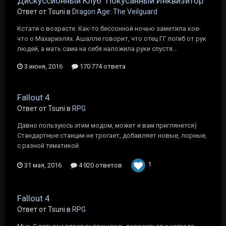
Дискуссионный Клуб "Покусанный Инквизитор"
Ответ от Tsuni в
Dragon Age: The Veilguard
Кстати о возрасте. Как-то бессонной ночью заметила кое-
что о Махариэлях. Ашалле говорит, что отец ГГ погиб от рук
людей, а мать сама на себя наложила руки спустя...
3 июня, 2016
170 774 ответа
Fallout 4
Ответ от Tsuni в
RPG
Давно пользуюсь этим модом, может и вам приглянется)
Стандартные станции не трогает, добавляет новые, лорные,
с разной тематикой.
1
31 мая, 2016
4 920 ответов
Fallout 4
Ответ от Tsuni в
RPG