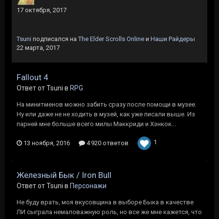
17 октября, 2017
Tsuni
подписался на
The Elder Scrolls Online
и
Наши Райдеры
22 марта, 2017
Fallout 4
Ответ от Tsuni в
RPG
На минитменов можно забить сразу после помощи в музее.
Ну или даже не не ходить в музей, как уже писали выше. Из
парней мне больше всего милы Маккриди и Хэнкок...
1
13 ноября, 2016
4 920 ответов
Железный Бык / Iron Bull
Ответ от Tsuni в
Персонажи
Не буду врать, моя вкусовщина в выборе Быка в качестве
ЛИ сыграла немаловажную роль, но все же мне кажется, что