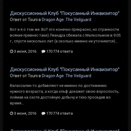
Дискуссионный Клуб "Покусанный Инквизитор"
Ответ от Tsuni в
Dragon Age: The Veilguard
Вот и я о том же. ВоТ это конечно прекрасно, но странности
всякие привнес таки) Лиандра сбежала с Малкольмом в 9:05
г., спустя несколько лет (а сколько именно не уточняется)...
3 июня, 2016
170 774 ответа
Дискуссионный Клуб "Покусанный Инквизитор"
Ответ от Tsuni в
Dragon Age: The Veilguard
Валассалин-то добавляют не именно по достижению
нужного возраста, а когда эльф докажет свою взрослость,
поймав на охоте достойную добычу и тихо просидев во
время...
3 июня, 2016
170 774 ответа