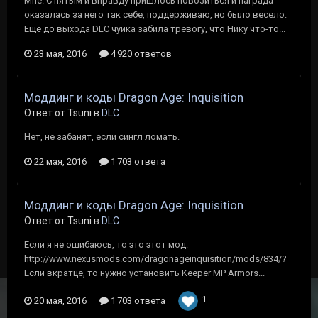
Мне. С пятым и вправду пришлось повозиться и награда
оказалась за него так себе, поддерживаю, но было весело.
Еще до выхода DLC чуйка забила тревогу, что Нику что-то...
23 мая, 2016
4 920 ответов
Моддинг и коды Dragon Age: Inquisition
Ответ от Tsuni в
DLC
Нет, не забанят, если сингл ломать.
22 мая, 2016
1 703 ответа
Моддинг и коды Dragon Age: Inquisition
Ответ от Tsuni в
DLC
Если я не ошибаюсь, то это этот мод:
http://www.nexusmods.com/dragonageinquisition/mods/834/?
Если вкратце, то нужно установить Keeper MP Armors...
1
20 мая, 2016
1 703 ответа