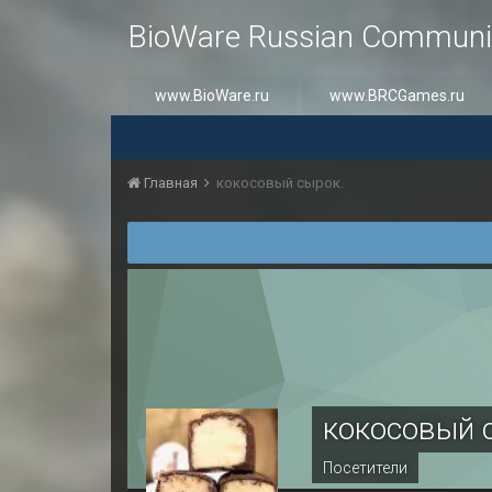
BioWare Russian Communi
www.BioWare.ru
www.BRCGames.ru
Главная
кокосовый сырок.
кокосовый 
Посетители