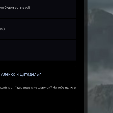
 мы будем есть вас!)
о!)
н Аленко и Цитадель?
ящий, мол "дерзишь мне щщенок? На тебе пулю в