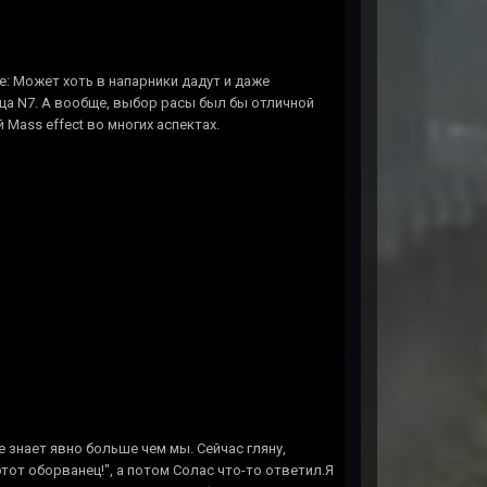
re: Может хоть в напарники дадут и даже
ца N7. А вообще, выбор расы был бы отличной
Мass effect во многих аспектах.
е знает явно больше чем мы. Сейчас гляну,
этот оборванец!", а потом Солас что-то ответил.Я