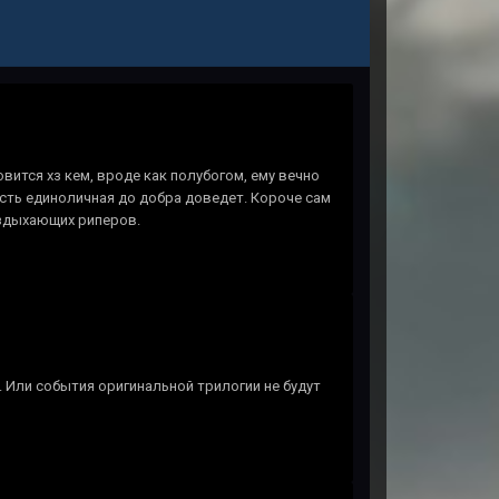
вится хз кем, вроде как полубогом, ему вечно
асть единоличная до добра доведет. Короче сам
 издыхающих риперов.
 Или события оригинальной трилогии не будут