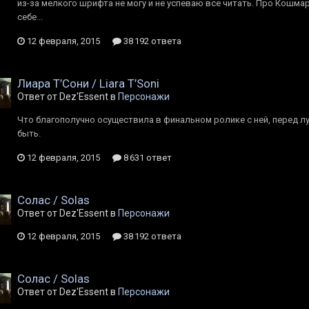
из-за мелкого шрифта не могу и не успеваю все читать. Про Кошмар
себе...
12 февраля, 2015
38 192 ответа
Лиара Т’Сони / Liara T’Soni
Ответ от Dez'Essent в
Персонажи
Что благополучно осуществила в финальном ролике с ней, перед лу
быть.
12 февраля, 2015
8 631 ответ
Солас / Solas
Ответ от Dez'Essent в
Персонажи
12 февраля, 2015
38 192 ответа
Солас / Solas
Ответ от Dez'Essent в
Персонажи