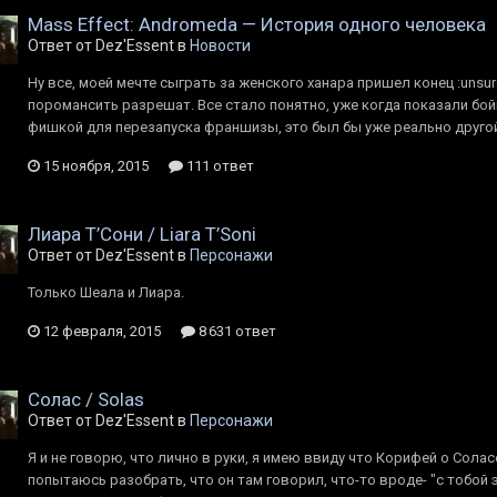
Mass Effect: Andromeda — История одного человека
Ответ от Dez'Essent в
Новости
Ну все, моей мечте сыграть за женского ханара пришел конец :unsu
поромансить разрешат. Все стало понятно, уже когда показали бой
фишкой для перезапуска франшизы, это был бы уже реально другой 
15 ноября, 2015
111 ответ
Лиара Т’Сони / Liara T’Soni
Ответ от Dez'Essent в
Персонажи
Только Шеала и Лиара.
12 февраля, 2015
8 631 ответ
Солас / Solas
Ответ от Dez'Essent в
Персонажи
Я и не говорю, что лично в руки, я имею ввиду что Корифей о Солас
попытаюсь разобрать, что он там говорил, что-то вроде- "с тобой 