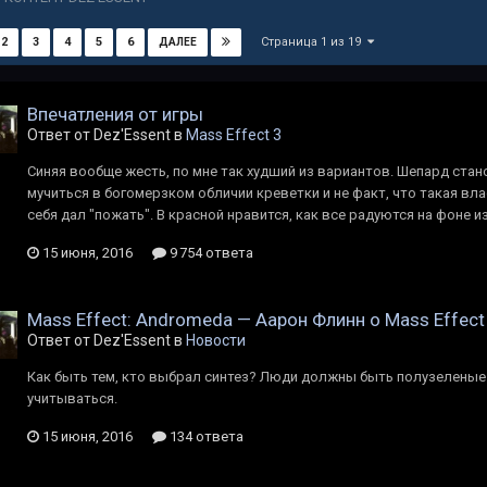
Страница 1 из 19
2
3
4
5
6
ДАЛЕЕ
Впечатления от игры
Ответ от Dez'Essent в
Mass Effect 3
Синяя вообще жесть, по мне так худший из вариантов. Шепард стано
мучиться в богомерзком обличии креветки и не факт, что такая вл
себя дал "пожать". В красной нравится, как все радуются на фоне
15 июня, 2016
9 754 ответа
Mass Effect: Andromeda — Аарон Флинн о Mass Effect
Ответ от Dez'Essent в
Новости
Как быть тем, кто выбрал синтез? Люди должны быть полузеленые.
учитываться.
15 июня, 2016
134 ответа